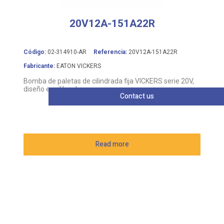
20V12A-151A22R
Código:
02-314910-AR
Referencia:
20V12A-151A22R
Fabricante:
EATON VICKERS
Bomba de paletas de cilindrada fija VICKERS serie 20V,
diseño equilibrado
Contact us
Read more