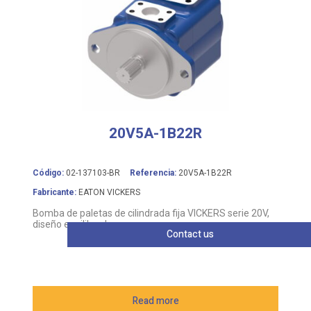
20V5A-1B22R
Código:
02-137103-BR
Referencia:
20V5A-1B22R
Fabricante:
EATON VICKERS
Bomba de paletas de cilindrada fija VICKERS serie 20V,
diseño equilibrado
Contact us
Read more