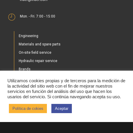
Mon. - Fri. 7:00 - 15:00
Engineering
Materials and spare parts
On-site field service
Hydraulic repair service
Brands
Our projects
Utilizamos cookies propias y de terceros para la medición de
Shop
la actividad del sitio web con el fin de mejorar nuestros
servicios en función del análisis del uso que hacen los
News
usarios del servicio. Si continúa navegando acepta su uso.
Contact
Política de cokies
Aceptar
2020 © IHBER
Aviso legal