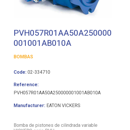
PVH057R01AA50A250000
001001AB010A
BOMBAS
Code:
02-334710
Reference:
PVH057R01AA50A250000001001AB010A
Manufacturer:
EATON VICKERS
Bomba de pistones de cilindrada variable