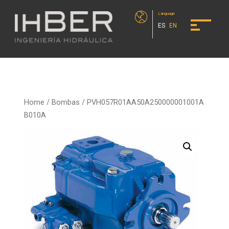
Language
ES
EN
Home
/
Bombas
/ PVH057R01AA50A250000001001A
B010A