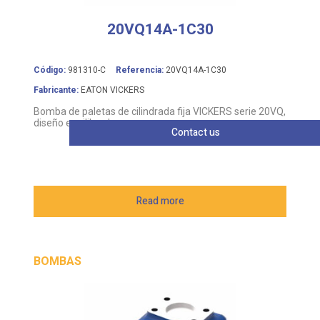
20VQ14A-1C30
Código:
981310-C
Referencia:
20VQ14A-1C30
Fabricante:
EATON VICKERS
Bomba de paletas de cilindrada fija VICKERS serie 20VQ,
diseño equilibrado
Contact us
Read more
BOMBAS