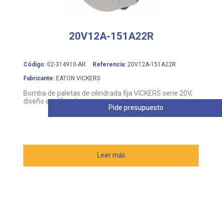
20V12A-151A22R
Código:
02-314910-AR
Referencia:
20V12A-151A22R
Fabricante:
EATON VICKERS
Bomba de paletas de cilindrada fija VICKERS serie 20V,
diseño equilibrado
Pide presupuesto
Leer más