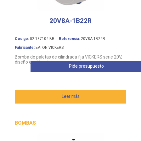
20V8A-1B22R
Código:
02-137104-BR
Referencia:
20V8A-1B22R
Fabricante:
EATON VICKERS
Bomba de paletas de cilindrada fija VICKERS serie 20V,
diseño equilibrado
Pide presupuesto
Leer más
BOMBAS