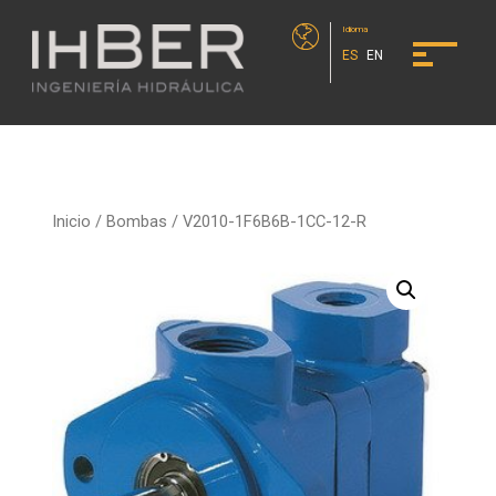
Idioma
ES
EN
Inicio
/
Bombas
/ V2010-1F6B6B-1CC-12-R