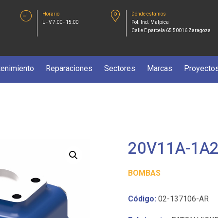
Horario
Dónde estamos
L - V 7:00 - 15:00
Pol. Ind. Malpica
Calle E parcela 65 50016 Zaragoza
enimiento
Reparaciones
Sectores
Marcas
Proyecto
20V11A-1A
BOMBAS
Código:
02-137106-AR