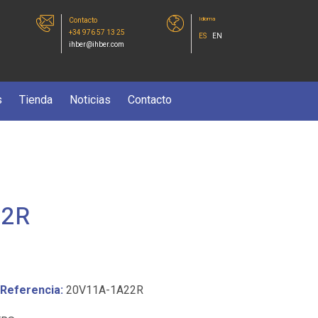
Idioma
Contacto
+34 976 57 13 25
ES
EN
ihber@ihber.com
s
Tienda
Noticias
Contacto
22R
Referencia:
20V11A-1A22R