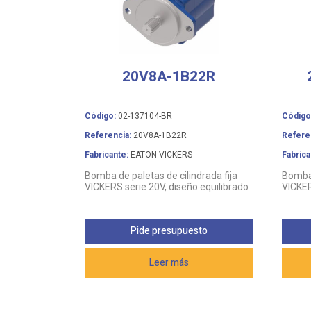
20V8A-1B22R
Código:
02-137104-BR
Código
Referencia:
20V8A-1B22R
Refere
Fabricante:
EATON VICKERS
Fabrica
Bomba de paletas de cilindrada fija
Bomba 
VICKERS serie 20V, diseño equilibrado
VICKER
Pide presupuesto
Leer más