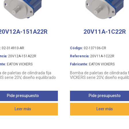
20V12A-151A22R
20V11A-1C22R
:
02-314910-AR
Código:
02-137106-CR
ncia:
20V12A-151A22R
Referencia:
20V11A-1C22R
nte:
EATON VICKERS
Fabricante:
EATON VICKERS
de paletas de cilindrada fija
Bomba de paletas de cilindrada f
S serie 20V, diseño equilibrado
VICKERS serie 20V, diseño equili
Pide presupuesto
Pide presupuesto
Leer más
Leer más