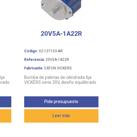
20V5A-1A22R
Código:
02-137103-AR
Referencia:
20V5A-1A22R
Fabricante:
EATON VICKERS
ija
Bomba de paletas de cilindrada fija
brado
VICKERS serie 20V, diseño equilibrado
Pide presupuesto
Leer más