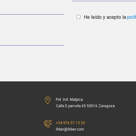
He leído y acepto la
polí
Pol. Ind. Malpica
Calle E parcela 65 50016 Zaragoza
+34 976 57 13 25
ihber@ihber.com