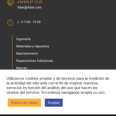
+34 976 57 13 25
ihber@ihber.com
L - V 7:00 - 15:00
Ingeniería
Materiales y repuestos
Mantenimiento
Reparaciones hidráulicas
Marcas
Nuestros proyectos
Utilizamos cookies propias y de terceros para la medición de
Tienda
la actividad del sitio web con el fin de mejorar nuestros
servicios en función del análisis del uso que hacen los
Noticias
usarios del servicio. Si continúa navegando acepta su uso.
Contacto
Política de cokies
Aceptar
2020 © IHBER