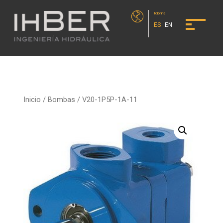
Idioma
ES
EN
Inicio
/
Bombas
/ V20-1P5P-1A-11