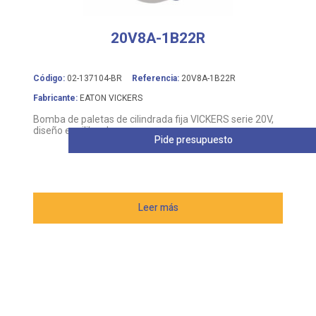
20V8A-1B22R
Código:
02-137104-BR
Referencia:
20V8A-1B22R
Fabricante:
EATON VICKERS
Bomba de paletas de cilindrada fija VICKERS serie 20V,
diseño equilibrado
Pide presupuesto
Leer más