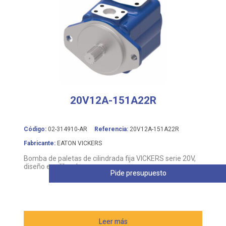
20V12A-151A22R
Código:
02-314910-AR
Referencia:
20V12A-151A22R
Fabricante:
EATON VICKERS
Bomba de paletas de cilindrada fija VICKERS serie 20V,
diseño equilibrado
Pide presupuesto
Leer más