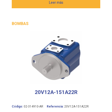
Leer más
BOMBAS
20V12A-151A22R
Código:
02-314910-AR
Referencia:
20V12A-151A22R