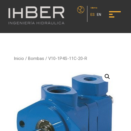
Idioma
ES
EN
Inicio
/
Bombas
/ V10-1P4S-11C-20-R