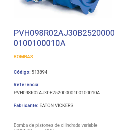
PVH098R02AJ30B2520000
0100100010A
BOMBAS
Código:
513894
Referencia:
PVH098R02AJ30B25200000100100010A
Fabricante:
EATON VICKERS
Bomba de pistones de cilindrada variable
VICKERS serie PVH
BOMBA DE PISTONES VICKERS