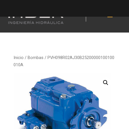
Inicio
/
Bombas
/ PVH098R02AJ30B25200000100100
010A