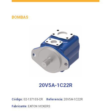
BOMBAS
20V5A-1C22R
Código:
02-137103-CR
Referencia:
20V5A-1C22R
Fabricante:
EATON VICKERS
Bomba de paletas de cilindrada fija VICKERS serie 20V,
diseño equilibrado
Pide presupuesto