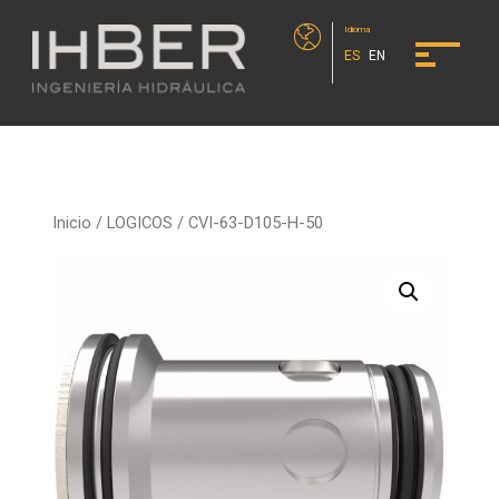
Idioma
ES
EN
Inicio
/
LOGICOS
/ CVI-63-D105-H-50