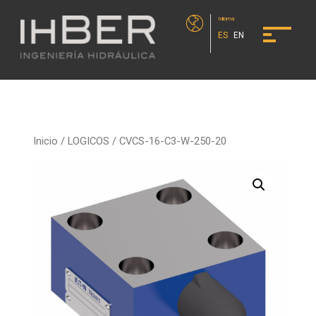
Idioma
ES
EN
Inicio
/
LOGICOS
/ CVCS-16-C3-W-250-20