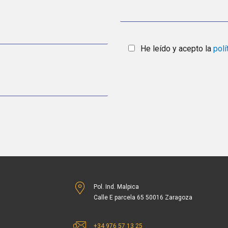
He leído y acepto la
polí
Pol. Ind. Malpica
Calle E parcela 65 50016 Zaragoza
+34 976 57 13 25