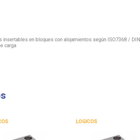
as insertables en bloques con alojamientos según ISO7368 / DIN
de carga
os
COS
LOGICOS