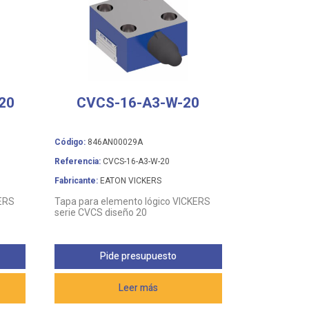
20
CVCS-16-A3-W-20
Código:
846AN00029A
Referencia:
CVCS-16-A3-W-20
Fabricante:
EATON VICKERS
KERS
Tapa para elemento lógico VICKERS
serie CVCS diseño 20
Pide presupuesto
Leer más