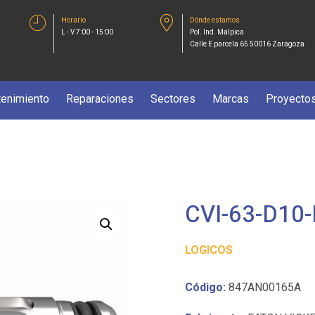
Horario
Dónde estamos
L - V 7:00 - 15:00
Pol. Ind. Malpica
Calle E parcela 65 50016 Zaragoza
enimiento
Reparaciones
Sectores
Marcas
Proyecto
CVI-63-D10-
LOGICOS
Código:
847AN00165A