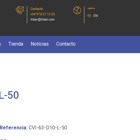
Idioma
Contacto
+34 976 57 13 25
ES
EN
ihber@ihber.com
s
Tienda
Noticias
Contacto
L-50
Referencia:
CVI-63-D10-L-50