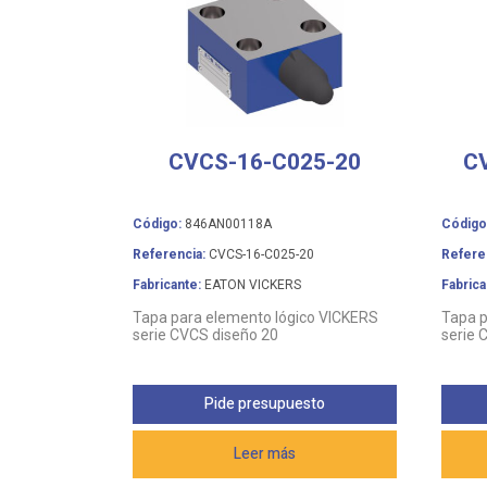
CVCS-16-C025-20
C
Código:
846AN00118A
Código
Referencia:
CVCS-16-C025-20
Refere
Fabricante:
EATON VICKERS
Fabrica
Tapa para elemento lógico VICKERS
Tapa p
serie CVCS diseño 20
serie 
Pide presupuesto
Leer más