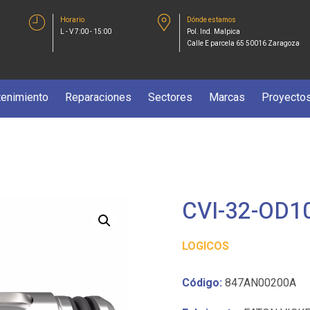
Horario
Dónde estamos
L - V 7:00 - 15:00
Pol. Ind. Malpica
Calle E parcela 65 50016 Zaragoza
enimiento
Reparaciones
Sectores
Marcas
Proyecto
CVI-32-OD1
LOGICOS
Código:
847AN00200A