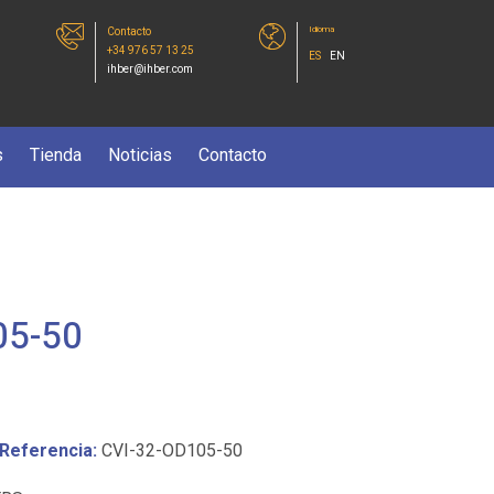
Idioma
Contacto
+34 976 57 13 25
ES
EN
ihber@ihber.com
s
Tienda
Noticias
Contacto
05-50
Referencia:
CVI-32-OD105-50