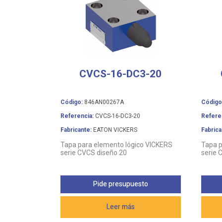
CVCS-16-DC3-20
Código:
846AN00267A
Código
Referencia:
CVCS-16-DC3-20
Refere
Fabricante:
EATON VICKERS
Fabrica
Tapa para elemento lógico VICKERS
Tapa p
serie CVCS diseño 20
serie 
Pide presupuesto
Leer más