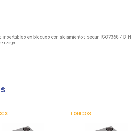
as insertables en bloques con alojamientos según ISO7368 / DIN
de carga
os
COS
LOGICOS