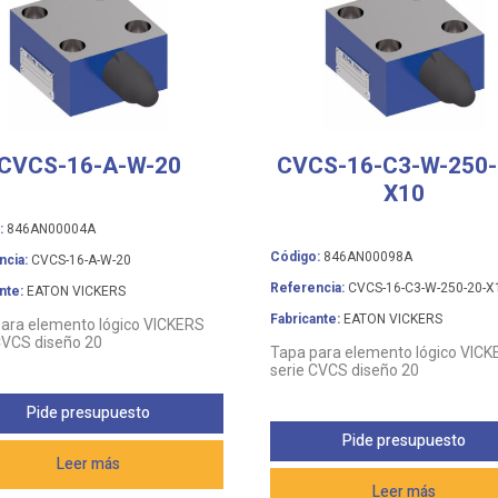
CVCS-16-A-W-20
CVCS-16-C3-W-250-
X10
:
846AN00004A
Código:
846AN00098A
ncia:
CVCS-16-A-W-20
Referencia:
CVCS-16-C3-W-250-20-X
nte:
EATON VICKERS
Fabricante:
EATON VICKERS
ara elemento lógico VICKERS
CVCS diseño 20
Tapa para elemento lógico VIC
serie CVCS diseño 20
Pide presupuesto
Pide presupuesto
Leer más
Leer más