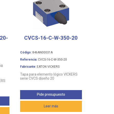
20-
CVCS-16-C-W-350-20
Código:
846AN00031A
Referencia:
CVCS-16-C-W-350-20
10
Fabricante:
EATON VICKERS
Tapa para elemento lógico VICKERS
serie CVCS diseño 20
KERS
Pide presupuesto
Leer más