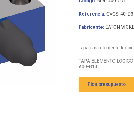
Código:
6042400-001
Referencia:
CVCS-40-D3
Fabricante:
EATON VICK
Tapa para elemento lógic
TAPA ELEMENTO LOGICO 
A00-B14
Pida presupuesto