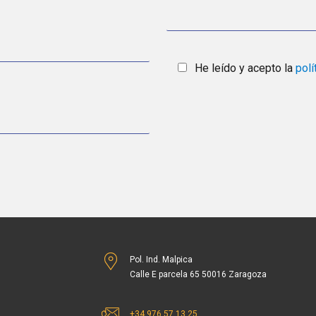
He leído y acepto la
polí
Pol. Ind. Malpica
Calle E parcela 65 50016 Zaragoza
+34 976 57 13 25