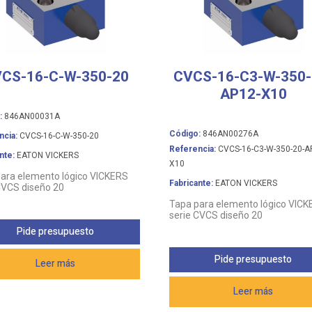
CS-16-C-W-350-20
CVCS-16-C3-W-350-
AP12-X10
:
846AN00031A
Código:
846AN00276A
ncia:
CVCS-16-C-W-350-20
Referencia:
CVCS-16-C3-W-350-20-A
nte:
EATON VICKERS
X10
ara elemento lógico VICKERS
Fabricante:
EATON VICKERS
CVCS diseño 20
Tapa para elemento lógico VIC
serie CVCS diseño 20
Pide presupuesto
Pide presupuesto
Leer más
Leer más