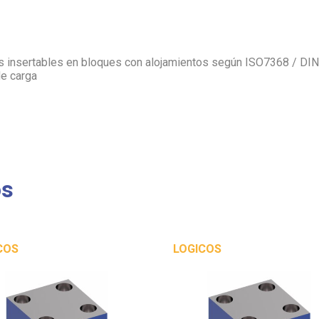
as insertables en bloques con alojamientos según ISO7368 / DIN
de carga
os
COS
LOGICOS