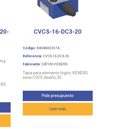
20-
CVCS-16-DC3-20
Código:
846AN00267A
Referencia:
CVCS-16-DC3-20
P12-
Fabricante:
EATON VICKERS
Tapa para elemento lógico VICKERS
serie CVCS diseño 20
KERS
Pide presupuesto
Leer más