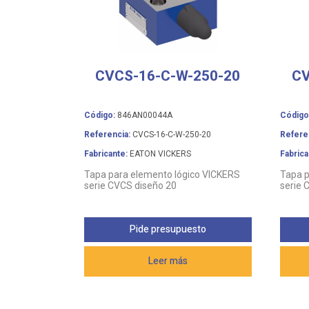
CVCS-16-C-W-250-20
CV
Código:
846AN00044A
Código
Referencia:
CVCS-16-C-W-250-20
Refere
Fabricante:
EATON VICKERS
Fabrica
Tapa para elemento lógico VICKERS
Tapa p
serie CVCS diseño 20
serie 
Pide presupuesto
Leer más