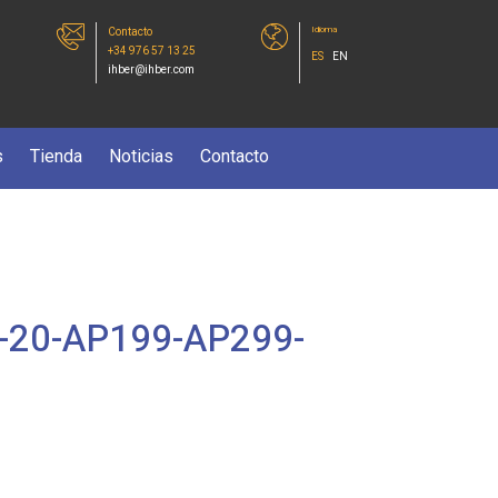
Idioma
Contacto
+34 976 57 13 25
ES
EN
ihber@ihber.com
s
Tienda
Noticias
Contacto
-20-AP199-AP299-