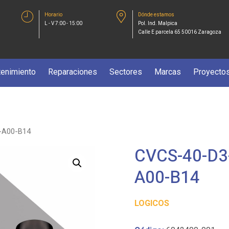
Horario
Dónde estamos
L - V 7:00 - 15:00
Pol. Ind. Malpica
Calle E parcela 65 50016 Zaragoza
enimiento
Reparaciones
Sectores
Marcas
Proyecto
-A00-B14
CVCS-40-D3
A00-B14
LOGICOS