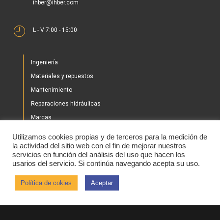
ihber@ihber.com
L - V 7:00 - 15:00
Ingeniería
Materiales y repuestos
Mantenimiento
Reparaciones hidráulicas
Marcas
Nuestros proyectos
Utilizamos cookies propias y de terceros para la medición de
Tienda
la actividad del sitio web con el fin de mejorar nuestros
servicios en función del análisis del uso que hacen los
Noticias
usarios del servicio. Si continúa navegando acepta su uso.
Contacto
Política de cokies
Aceptar
2020 © IHBER
Aviso legal