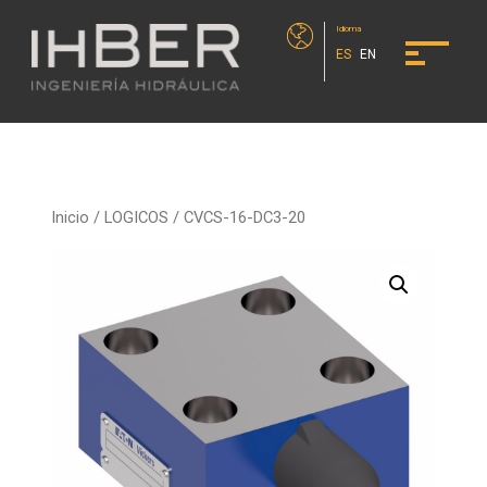
Idioma
ES
EN
Inicio
/
LOGICOS
/ CVCS-16-DC3-20