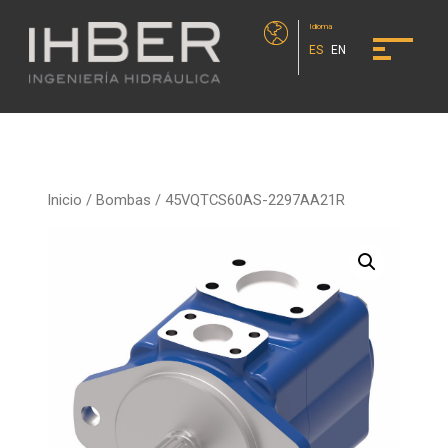
Idioma
ES
EN
Inicio
/
Bombas
/ 45VQTCS60AS-2297AA21R