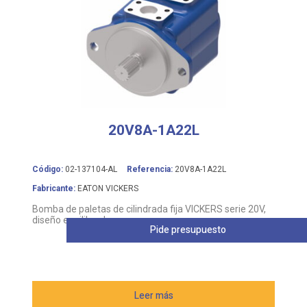
20V8A-1A22L
Código:
02-137104-AL
Referencia:
20V8A-1A22L
Fabricante:
EATON VICKERS
Bomba de paletas de cilindrada fija VICKERS serie 20V,
diseño equilibrado
Pide presupuesto
Leer más