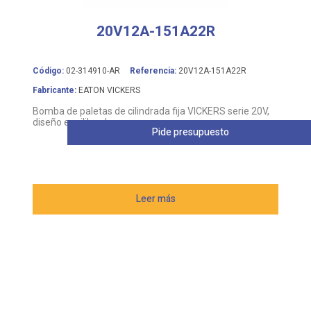
20V12A-151A22R
Código:
02-314910-AR
Referencia:
20V12A-151A22R
Fabricante:
EATON VICKERS
Bomba de paletas de cilindrada fija VICKERS serie 20V,
diseño equilibrado
Pide presupuesto
Leer más