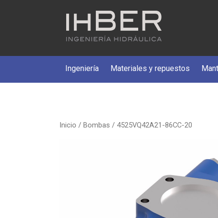
Ingeniería
Materiales y repuestos
Mant
Inicio
/
Bombas
/ 4525VQ42A21-86CC-20