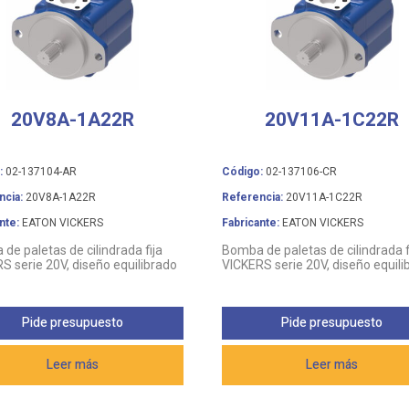
20V8A-1A22R
20V11A-1C22R
:
02-137104-AR
Código:
02-137106-CR
ncia:
20V8A-1A22R
Referencia:
20V11A-1C22R
nte:
EATON VICKERS
Fabricante:
EATON VICKERS
de paletas de cilindrada fija
Bomba de paletas de cilindrada f
S serie 20V, diseño equilibrado
VICKERS serie 20V, diseño equili
Pide presupuesto
Pide presupuesto
Leer más
Leer más