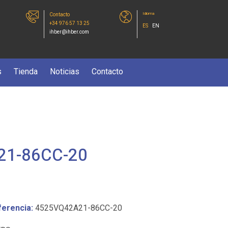
Idioma
Contacto
+34 976 57 13 25
ES
EN
ihber@ihber.com
s
Tienda
Noticias
Contacto
21-86CC-20
ferencia:
4525VQ42A21-86CC-20