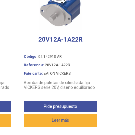
20V12A-1A22R
Código:
02-142918-AR
Referencia:
20V12A-1A22R
Fabricante:
EATON VICKERS
ija
Bomba de paletas de cilindrada fija
brado
VICKERS serie 20V, diseño equilibrado
Pide presupuesto
Leer más