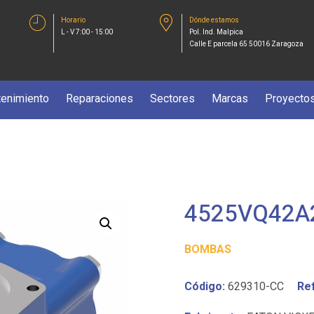
Horario
Dónde estamos
L - V 7:00 - 15:00
Pol. Ind. Malpica
Calle E parcela 65 50016 Zaragoza
enimiento
Reparaciones
Sectores
Marcas
Proyecto
4525VQ42A
BOMBAS
Código:
629310-CC
Re