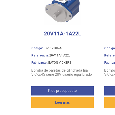
20V11A-1A22L
Código:
02-137106-AL
Código
Referencia:
20V11A-1A22L
Refere
Fabricante:
EATON VICKERS
Fabrica
Bomba de paletas de cilindrada fija
Bomba 
VICKERS serie 20V, diseño equilibrado
VICKER
Pide presupuesto
Leer más