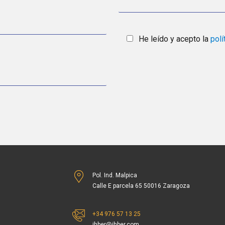
He leído y acepto la
polí
Pol. Ind. Malpica
Calle E parcela 65 50016 Zaragoza
+34 976 57 13 25
ihber@ihber.com