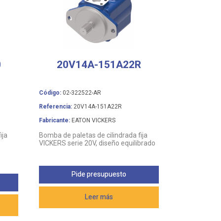
0
20V14A-151A22R
Código:
02-322522-AR
Referencia:
20V14A-151A22R
Fabricante:
EATON VICKERS
ija
Bomba de paletas de cilindrada fija
VICKERS serie 20V, diseño equilibrado
Pide presupuesto
Leer más