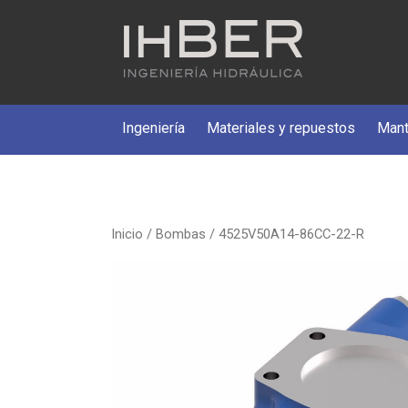
Ingeniería
Materiales y repuestos
Mant
Inicio
/
Bombas
/ 4525V50A14-86CC-22-R