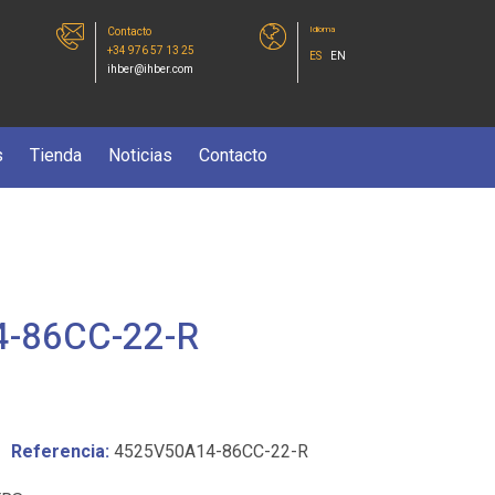
Idioma
Contacto
+34 976 57 13 25
ES
EN
ihber@ihber.com
s
Tienda
Noticias
Contacto
-86CC-22-R
Referencia:
4525V50A14-86CC-22-R