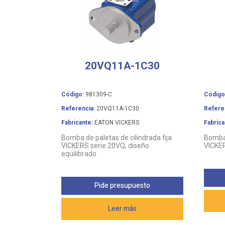
20VQ11A-1C30
Código:
981309-C
Código
Referencia:
20VQ11A-1C30
Refere
Fabricante:
EATON VICKERS
Fabrica
Bomba de paletas de cilindrada fija
Bomba 
VICKERS serie 20VQ, diseño
VICKER
equilibrado
Pide presupuesto
Leer más