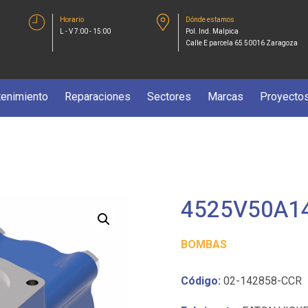
Horario
Dónde estamos
L - V 7:00 - 15:00
Pol. Ind. Malpica
Calle E parcela 65 50016 Zaragoza
enimiento
Reparaciones
Sectores
Marcas
Proyecto
4525V50A14
BOMBAS
Código:
02-142858-CCR