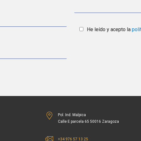
He leído y acepto la
polí
Pol. Ind. Malpica
Calle E parcela 65 50016 Zaragoza
+34 976 57 13 25