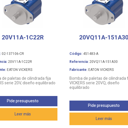
20V11A-1C22R
20VQ11A-151A3
:
02-137106-CR
Código:
451483-A
ncia:
20V11A-1C22R
Referencia:
20VQ11A-151A30
nte:
EATON VICKERS
Fabricante:
EATON VICKERS
de paletas de cilindrada fija
Bomba de paletas de cilindrada f
S serie 20V, diseño equilibrado
VICKERS serie 20VQ, diseño
equilibrado
Pide presupuesto
Pide presupuesto
Leer más
Leer más