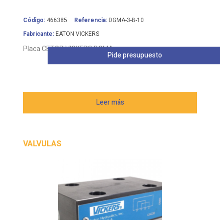
Código:
466385
Referencia:
DGMA-3-B-10
Fabricante:
EATON VICKERS
Placa CETOP VICKERS DGMA
Pide presupuesto
Leer más
VALVULAS