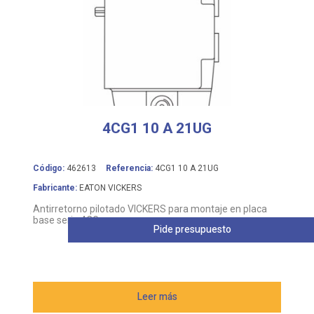
4CG1 10 A 21UG
Código:
462613
Referencia:
4CG1 10 A 21UG
Fabricante:
EATON VICKERS
Antirretorno pilotado VICKERS para montaje en placa
base serie 4CG
Pide presupuesto
Leer más