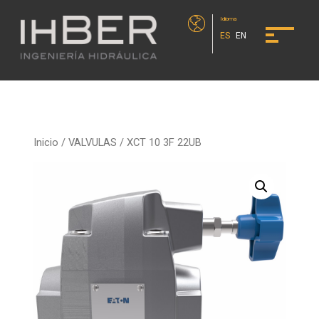
Idioma
ES
EN
Inicio
/
VALVULAS
/ XCT 10 3F 22UB