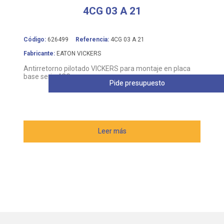
4CG 03 A 21
Código:
626499
Referencia:
4CG 03 A 21
Fabricante:
EATON VICKERS
Antirretorno pilotado VICKERS para montaje en placa
base serie 4CG
Pide presupuesto
Leer más