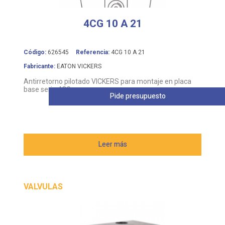
4CG 10 A 21
Código:
626545
Referencia:
4CG 10 A 21
Fabricante:
EATON VICKERS
Antirretorno pilotado VICKERS para montaje en placa
base serie 4CG
Pide presupuesto
Leer más
VALVULAS