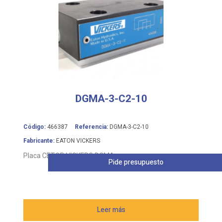
DGMA-3-C2-10
Código:
466387
Referencia:
DGMA-3-C2-10
Fabricante:
EATON VICKERS
Placa CETOP VICKERS DGMA
Pide presupuesto
Leer más