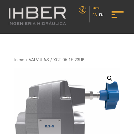
Idioma
ES
EN
Inicio
/
VALVULAS
/ XCT 06 1F 23UB