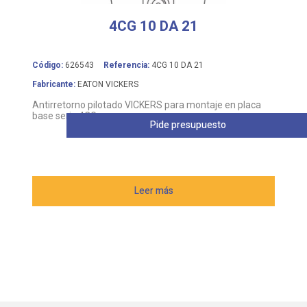
4CG 10 DA 21
Código:
626543
Referencia:
4CG 10 DA 21
Fabricante:
EATON VICKERS
Antirretorno pilotado VICKERS para montaje en placa
base serie 4CG
Pide presupuesto
Leer más