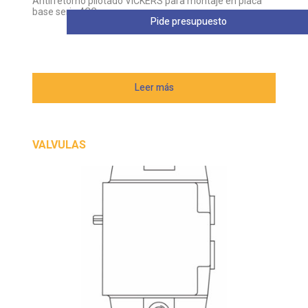
Antirretorno pilotado VICKERS para montaje en placa
base serie 4CG
Pide presupuesto
Leer más
VALVULAS