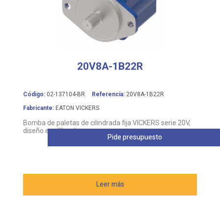
20V8A-1B22R
Código:
02-137104-BR
Referencia:
20V8A-1B22R
Fabricante:
EATON VICKERS
Bomba de paletas de cilindrada fija VICKERS serie 20V,
diseño equilibrado
Pide presupuesto
Leer más