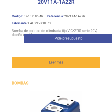
20V11A-1A22R
Código:
02-137106-AR
Referencia:
20V11A-1A22R
Fabricante:
EATON VICKERS
Bomba de paletas de cilindrada fija VICKERS serie 20V,
diseño equilibrado
Pide presupuesto
Leer más
BOMBAS