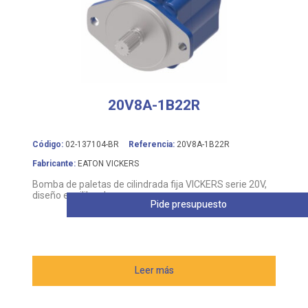
20V8A-1B22R
Código:
02-137104-BR
Referencia:
20V8A-1B22R
Fabricante:
EATON VICKERS
Bomba de paletas de cilindrada fija VICKERS serie 20V,
diseño equilibrado
Pide presupuesto
Leer más