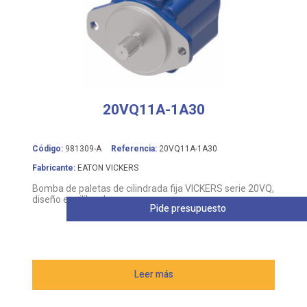
20VQ11A-1A30
Código:
981309-A
Referencia:
20VQ11A-1A30
Fabricante:
EATON VICKERS
Bomba de paletas de cilindrada fija VICKERS serie 20VQ,
diseño equilibrado
Pide presupuesto
Leer más