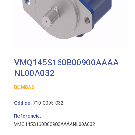
VMQ145S160B00900AAAA
NL00A032
BOMBAS
Código:
710-0095-032
Referencia:
VMQ145S160B00900AAAANL00A032