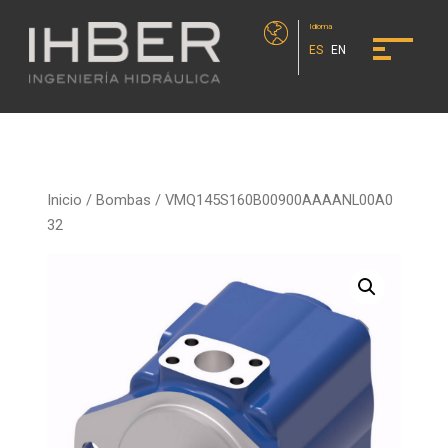
Idioma
ES
EN
Inicio
/
Bombas
/ VMQ145S160B00900AAAANL00A0
32