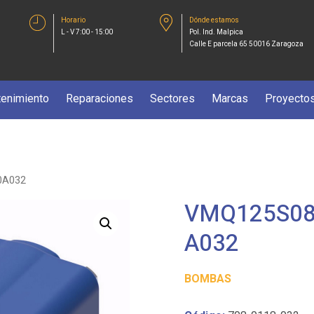
Horario
Dónde estamos
L - V 7:00 - 15:00
Pol. Ind. Malpica
Calle E parcela 65 50016 Zaragoza
enimiento
Reparaciones
Sectores
Marcas
Proyecto
0A032
VMQ125S08
A032
BOMBAS