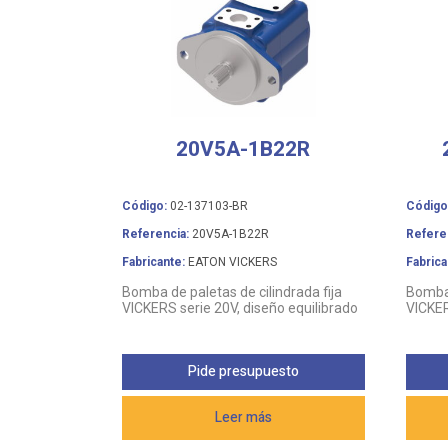
20V5A-1B22R
Código:
02-137103-BR
Código
Referencia:
20V5A-1B22R
Refere
Fabricante:
EATON VICKERS
Fabrica
Bomba de paletas de cilindrada fija
Bomba 
VICKERS serie 20V, diseño equilibrado
VICKER
Pide presupuesto
Leer más