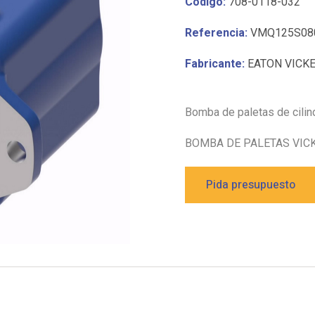
Código:
708-0118-032
Referencia:
VMQ125S08
Fabricante:
EATON VICK
Bomba de paletas de cilin
BOMBA DE PALETAS VI
Pida presupuesto