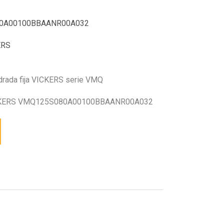
0A00100BBAANR00A032
ERS
drada fija VICKERS serie VMQ
CKERS VMQ125S080A00100BBAANR00A032