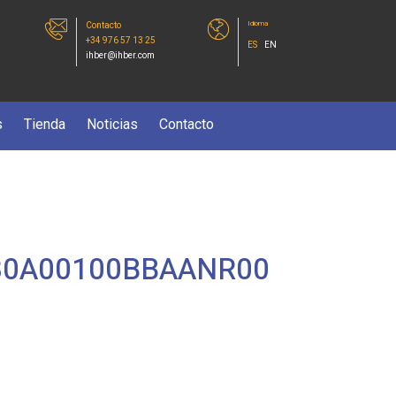
Idioma
Contacto
+34 976 57 13 25
ES
EN
ihber@ihber.com
s
Tienda
Noticias
Contacto
0A00100BBAANR00