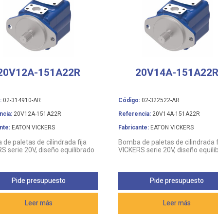
20V12A-151A22R
20V14A-151A22
:
02-314910-AR
Código:
02-322522-AR
ncia:
20V12A-151A22R
Referencia:
20V14A-151A22R
nte:
EATON VICKERS
Fabricante:
EATON VICKERS
de paletas de cilindrada fija
Bomba de paletas de cilindrada f
S serie 20V, diseño equilibrado
VICKERS serie 20V, diseño equili
Pide presupuesto
Pide presupuesto
Leer más
Leer más