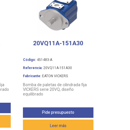
R
20VQ11A-151A30
Código:
451483-A
Referencia:
20VQ11A-151A30
Fabricante:
EATON VICKERS
ija
Bomba de paletas de cilindrada fija
brado
VICKERS serie 20VQ, diseño
equilibrado
Pide presupuesto
Leer más