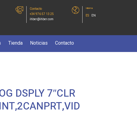
Idioma
Contacto
+34 976 57 13 25
ES
EN
ihber@ihber.com
s
Tienda
Noticias
Contacto
OG DSPLY 7″CLR
MNT,2CANPRT,VID