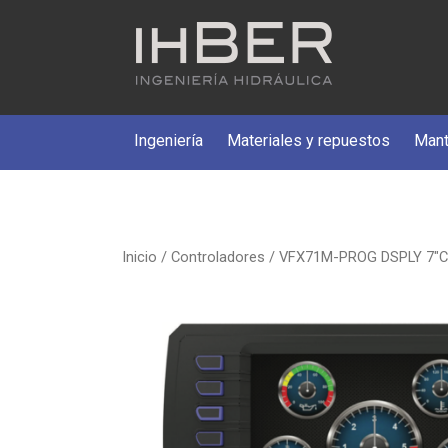
Ingeniería
Materiales y repuestos
Mant
Inicio
/
Controladores
/ VFX71M-PROG DSPLY 7″C