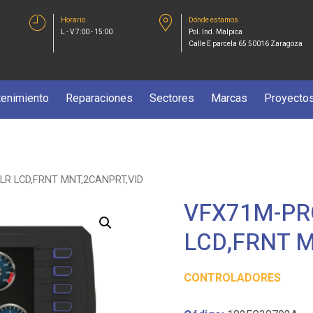
Horario
Dónde estamos
L - V 7:00 - 15:00
Pol. Ind. Malpica
Calle E parcela 65 50016 Zaragoza
enimiento
Reparaciones
Sectores
Marcas
Proyecto
LR LCD,FRNT MNT,2CANPRT,VID
VFX71M-PR
LCD,FRNT 
CONTROLADORES