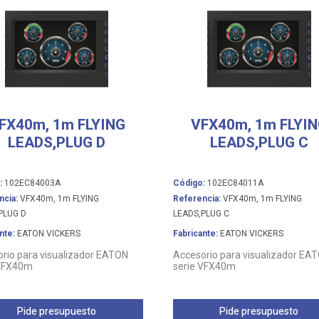
FX40m, 1m FLYING
VFX40m, 1m FLYI
LEADS,PLUG D
LEADS,PLUG C
:
102EC84003A
Código:
102EC84011A
ncia:
VFX40m, 1m FLYING
Referencia:
VFX40m, 1m FLYING
PLUG D
LEADS,PLUG C
nte:
EATON VICKERS
Fabricante:
EATON VICKERS
rio para visualizador EATON
Accesorio para visualizador EA
 VFX40m
serie VFX40m
Pide presupuesto
Pide presupuesto