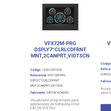
VFX72M-PRG
V
DSPLY7″CLRLCDFRNT
MNT,2CANPRT,VIDTSCN
Código
Refere
Código:
102EC30703A
LEADS,
Referencia:
VFX72M-PRG
DSPLY7"CLRLCDFRNT
Fabrica
MNT,2CANPRT,VIDTSCN
Acceso
serie
Fabricante:
EATON VICKERS
Visualizador programable para
aplicaciones de hidráulica móvil
EATON VFX72m