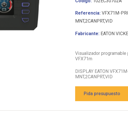
Código:
102EC30702A
Referencia:
VFX71M-PRO
MNT,2CANPRT,VID
Fabricante:
EATON VICK
Visualizador programable 
VFX71m
DISPLAY EATON VFX71M-
MNT,2CANPRT,VID
Pida presupuesto