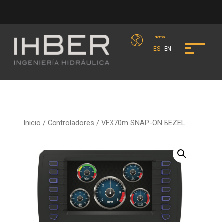
Idioma
ES
EN
Inicio
/
Controladores
/ VFX70m SNAP-ON BEZEL