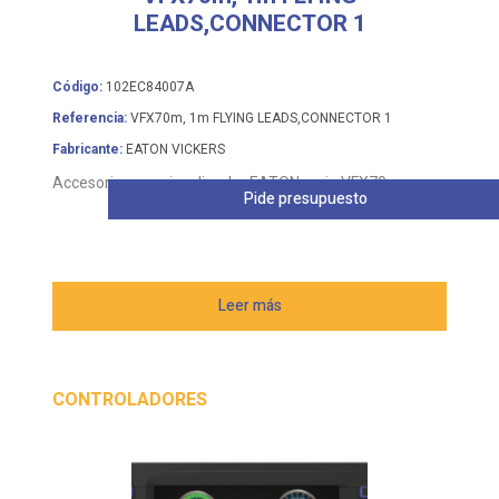
Código:
102EC84007A
Referencia:
VFX70m, 1m FLYING LEADS,CONNECTOR 1
Fabricante:
EATON VICKERS
Accesorio para visualizador EATON serie VFX70m
Pide presupuesto
Leer más
CONTROLADORES