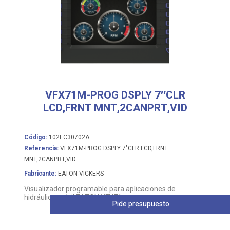
VFX71M-PROG DSPLY 7″CLR
LCD,FRNT MNT,2CANPRT,VID
Código:
102EC30702A
Referencia:
VFX71M-PROG DSPLY 7"CLR LCD,FRNT
MNT,2CANPRT,VID
Fabricante:
EATON VICKERS
Visualizador programable para aplicaciones de
hidráulica móvil EATON VFX71m
Pide presupuesto
Leer más