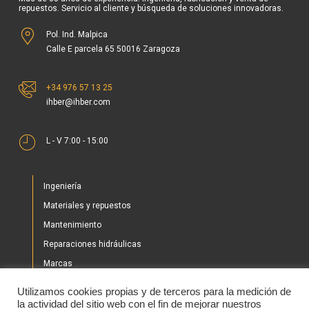
Pol. Ind. Malpica
Calle E parcela 65 50016 Zaragoza
+34 976 57 13 25
ihber@ihber.com
L - V 7:00 - 15:00
Ingeniería
Materiales y repuestos
Mantenimiento
Reparaciones hidráulicas
Marcas
Nuestros proyectos
Utilizamos cookies propias y de terceros para la medición de
Tienda
la actividad del sitio web con el fin de mejorar nuestros
servicios en función del análisis del uso que hacen los
Noticias
usarios del servicio. Si continúa navegando acepta su uso.
Contacto