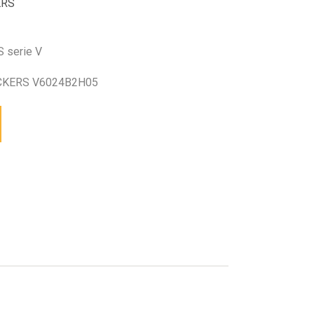
ERS
S serie V
CKERS V6024B2H05