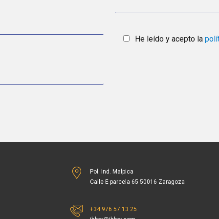
He leído y acepto la
polí
Pol. Ind. Malpica
Calle E parcela 65 50016 Zaragoza
+34 976 57 13 25