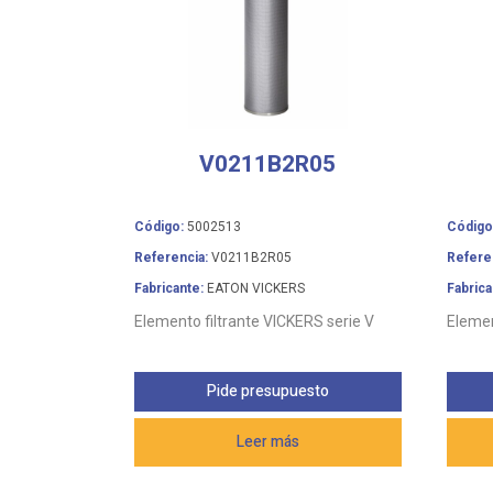
V0211B2R05
Código:
5002513
Código
Referencia:
V0211B2R05
Refere
Fabricante:
EATON VICKERS
Fabrica
Elemento filtrante VICKERS serie V
Elemen
Pide presupuesto
Leer más