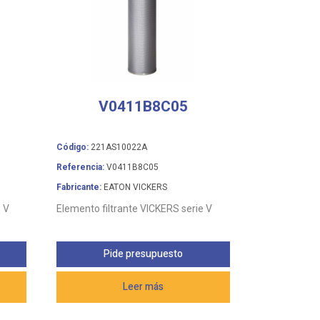
V0411B8C05
Código:
221AS10022A
Referencia:
V0411B8C05
Fabricante:
EATON VICKERS
 V
Elemento filtrante VICKERS serie V
Pide presupuesto
Leer más