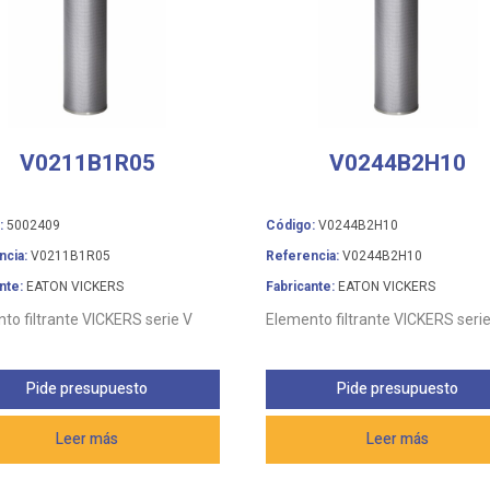
V0211B1R05
V0244B2H10
:
5002409
Código:
V0244B2H10
ncia:
V0211B1R05
Referencia:
V0244B2H10
nte:
EATON VICKERS
Fabricante:
EATON VICKERS
to filtrante VICKERS serie V
Elemento filtrante VICKERS serie
Pide presupuesto
Pide presupuesto
Leer más
Leer más