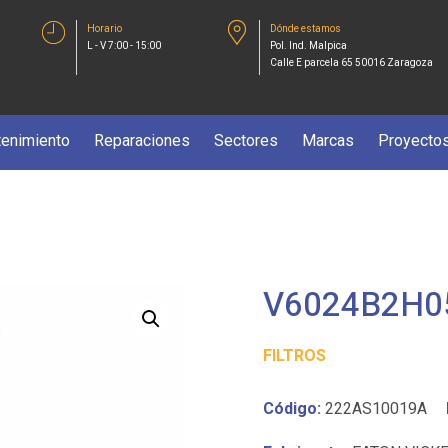
Horario
Dónde estamos
L - V 7:00 - 15:00
Pol. Ind. Malpica
Calle E parcela 65 50016 Zaragoza
enimiento
Reparaciones
Sectores
Marcas
Proyecto
V6024B2H0
FILTROS
Código:
222AS10019A