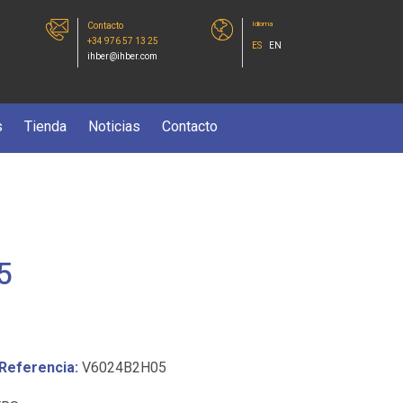
Idioma
Contacto
+34 976 57 13 25
ES
EN
ihber@ihber.com
s
Tienda
Noticias
Contacto
5
Referencia:
V6024B2H05