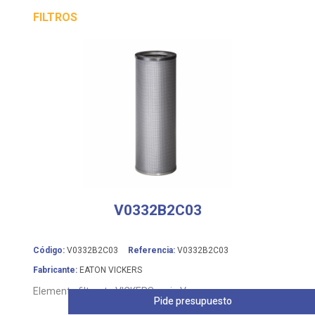
FILTROS
V0332B2C03
Código:
V0332B2C03
Referencia:
V0332B2C03
Fabricante:
EATON VICKERS
Elemento filtrante VICKERS serie V
Pide presupuesto