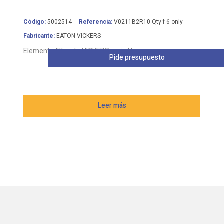
Código:
5002514
Referencia:
V0211B2R10 Qty f 6 only
Fabricante:
EATON VICKERS
Elemento filtrante VICKERS serie V
Pide presupuesto
Leer más