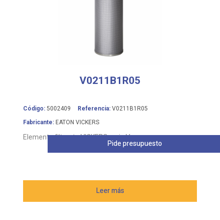
V0211B1R05
Código:
5002409
Referencia:
V0211B1R05
Fabricante:
EATON VICKERS
Elemento filtrante VICKERS serie V
Pide presupuesto
Leer más