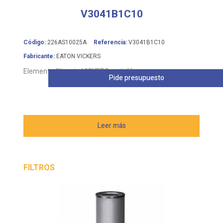
V3041B1C10
Código:
226AS10025A
Referencia:
V3041B1C10
Fabricante:
EATON VICKERS
Elemento filtrante VICKERS serie V
Pide presupuesto
Leer más
FILTROS