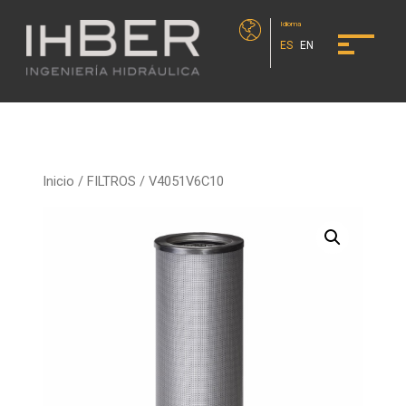
Idioma
ES
EN
Inicio
/
FILTROS
/ V4051V6C10