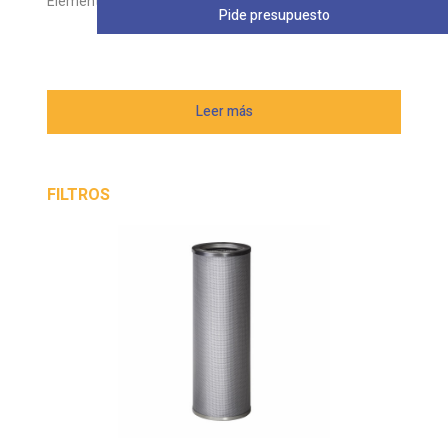
Elemento filtrante VICKERS serie V
Pide presupuesto
Leer más
FILTROS