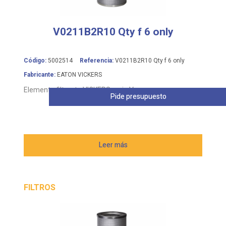
V0211B2R10 Qty f 6 only
Código:
5002514
Referencia:
V0211B2R10 Qty f 6 only
Fabricante:
EATON VICKERS
Elemento filtrante VICKERS serie V
Pide presupuesto
Leer más
FILTROS