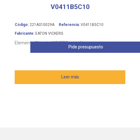
V0411B5C10
Código:
221AS10029A
Referencia:
V0411B5C10
Fabricante:
EATON VICKERS
Elemento filtrante VICKERS serie V
Pide presupuesto
Leer más