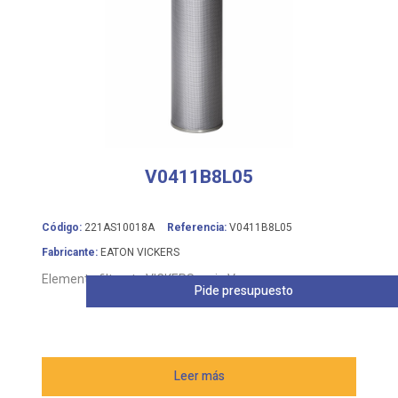
V0411B8L05
Código:
221AS10018A
Referencia:
V0411B8L05
Fabricante:
EATON VICKERS
Elemento filtrante VICKERS serie V
Pide presupuesto
Leer más