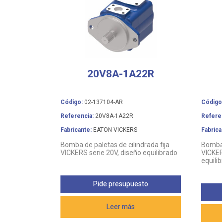
20V8A-1A22R
Código:
02-137104-AR
Código
Referencia:
20V8A-1A22R
Refere
Fabricante:
EATON VICKERS
Fabrica
Bomba de paletas de cilindrada fija
Bomba 
VICKERS serie 20V, diseño equilibrado
VICKER
equili
Pide presupuesto
Leer más