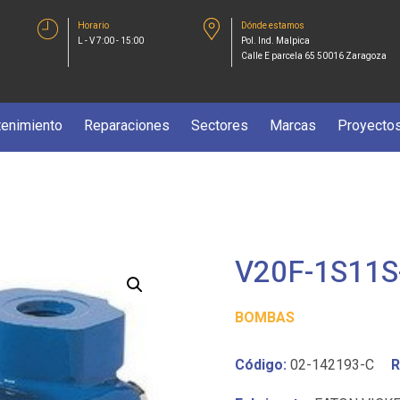
Horario
Dónde estamos
L - V 7:00 - 15:00
Pol. Ind. Malpica
Calle E parcela 65 50016 Zaragoza
enimiento
Reparaciones
Sectores
Marcas
Proyecto
V20F-1S11S
BOMBAS
Código:
02-142193-C
R