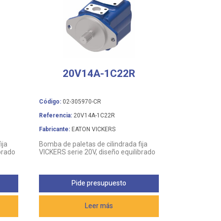
20V14A-1C22R
Código:
02-305970-CR
Referencia:
20V14A-1C22R
Fabricante:
EATON VICKERS
ija
Bomba de paletas de cilindrada fija
brado
VICKERS serie 20V, diseño equilibrado
Pide presupuesto
Leer más