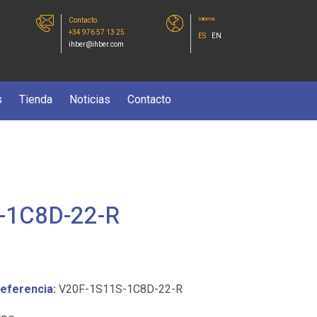
Idioma
Contacto
+34 976 57 13 25
ES
EN
ihber@ihber.com
s
Tienda
Noticias
Contacto
-1C8D-22-R
eferencia:
V20F-1S11S-1C8D-22-R