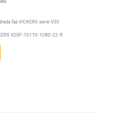
ERS
drada fija VICKERS serie V20
KERS V20F-1S11S-1C8D-22-R