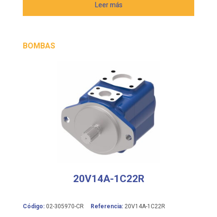
Leer más
BOMBAS
20V14A-1C22R
Código:
02-305970-CR
Referencia:
20V14A-1C22R