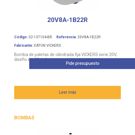
20V8A-1B22R
Código:
02-137104-BR
Referencia:
20V8A-1B22R
Fabricante:
EATON VICKERS
Bomba de paletas de cilindrada fija VICKERS serie 20V,
diseño equilibrado
Pide presupuesto
Leer más
BOMBAS