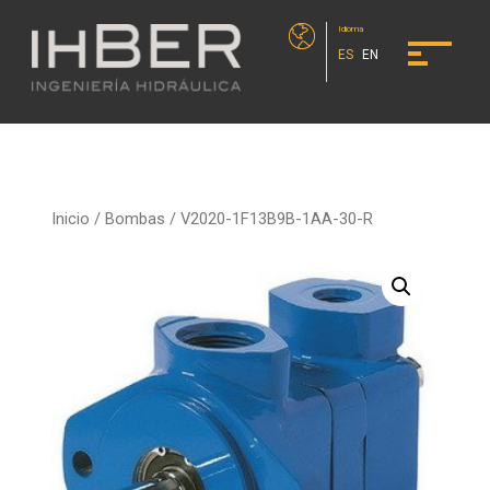
Idioma
ES
EN
Inicio
/
Bombas
/ V2020-1F13B9B-1AA-30-R