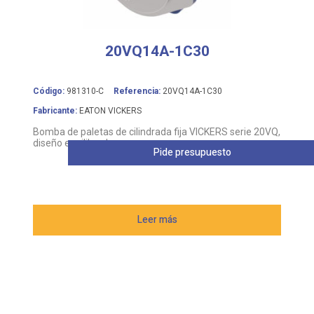
20VQ14A-1C30
Código:
981310-C
Referencia:
20VQ14A-1C30
Fabricante:
EATON VICKERS
Bomba de paletas de cilindrada fija VICKERS serie 20VQ,
diseño equilibrado
Pide presupuesto
Leer más