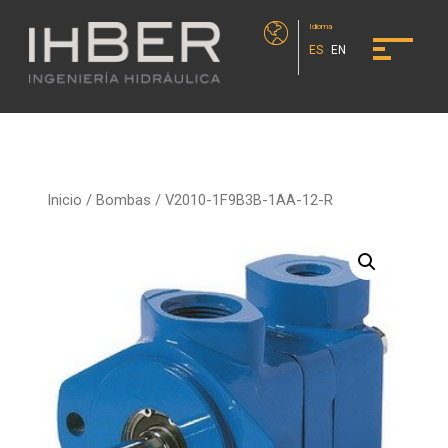
Idioma
ES
EN
Inicio
/
Bombas
/ V2010-1F9B3B-1AA-12-R