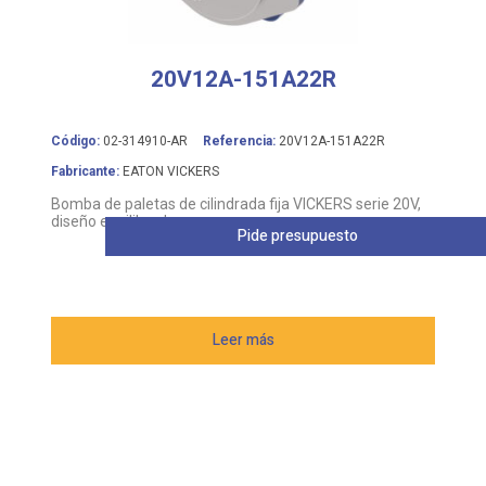
20V12A-151A22R
Código:
02-314910-AR
Referencia:
20V12A-151A22R
Fabricante:
EATON VICKERS
Bomba de paletas de cilindrada fija VICKERS serie 20V,
diseño equilibrado
Pide presupuesto
Leer más