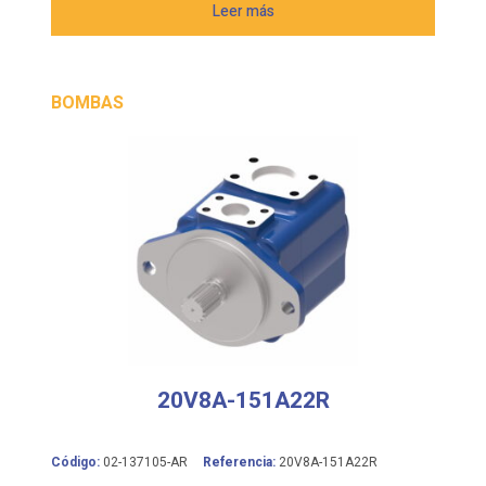
Leer más
BOMBAS
20V8A-151A22R
Código:
02-137105-AR
Referencia:
20V8A-151A22R