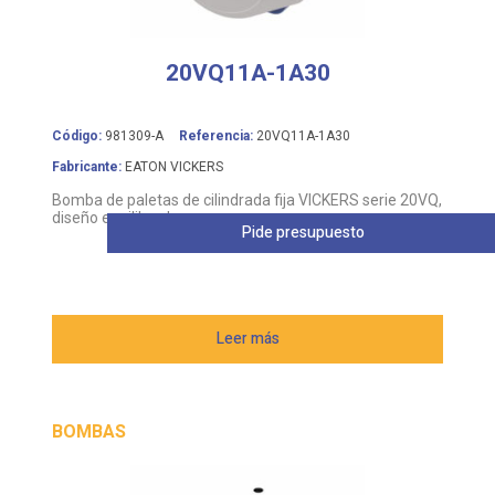
20VQ11A-1A30
Código:
981309-A
Referencia:
20VQ11A-1A30
Fabricante:
EATON VICKERS
Bomba de paletas de cilindrada fija VICKERS serie 20VQ,
diseño equilibrado
Pide presupuesto
Leer más
BOMBAS