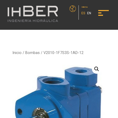
Idioma
ES
EN
Inicio
/
Bombas
/ V2010-1F7S3S-1AD-12