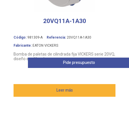
20VQ11A-1A30
Código:
981309-A
Referencia:
20VQ11A-1A30
Fabricante:
EATON VICKERS
Bomba de paletas de cilindrada fija VICKERS serie 20VQ,
diseño equilibrado
Pide presupuesto
Leer más