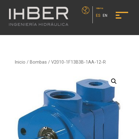
Idioma
ES
EN
Inicio
/
Bombas
/ V2010-1F13B3B-1AA-12-R