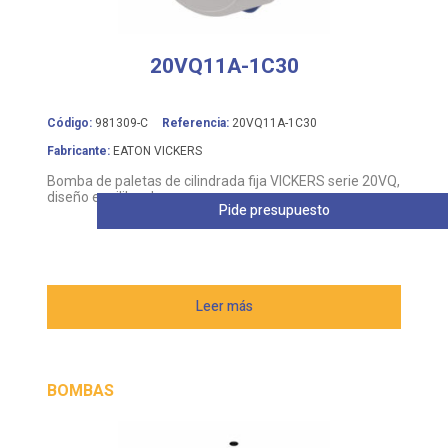
20VQ11A-1C30
Código:
981309-C
Referencia:
20VQ11A-1C30
Fabricante:
EATON VICKERS
Bomba de paletas de cilindrada fija VICKERS serie 20VQ,
diseño equilibrado
Pide presupuesto
Leer más
BOMBAS