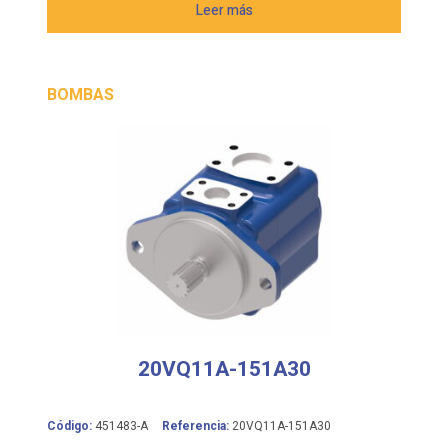
Leer más
BOMBAS
20VQ11A-151A30
Código:
451483-A
Referencia:
20VQ11A-151A30