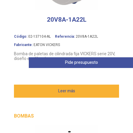
20V8A-1A22L
Código:
02-137104-AL
Referencia:
20V8A-1A22L
Fabricante:
EATON VICKERS
Bomba de paletas de cilindrada fija VICKERS serie 20V,
diseño equilibrado
Pide presupuesto
Leer más
BOMBAS