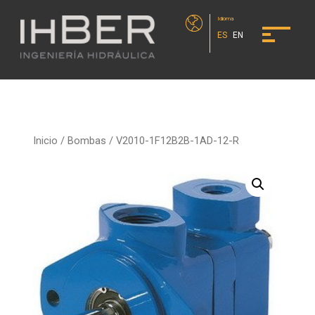
Idioma
ES
EN
Inicio
/
Bombas
/ V2010-1F12B2B-1AD-12-R