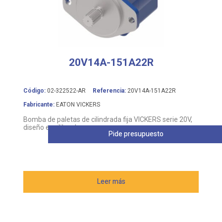
20V14A-151A22R
Código:
02-322522-AR
Referencia:
20V14A-151A22R
Fabricante:
EATON VICKERS
Bomba de paletas de cilindrada fija VICKERS serie 20V,
diseño equilibrado
Pide presupuesto
Leer más