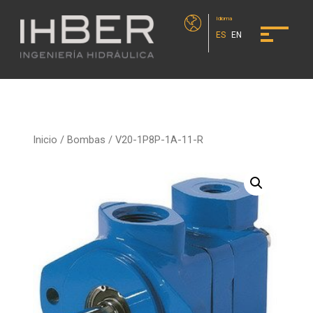
Idioma
ES
EN
Inicio
/
Bombas
/ V20-1P8P-1A-11-R