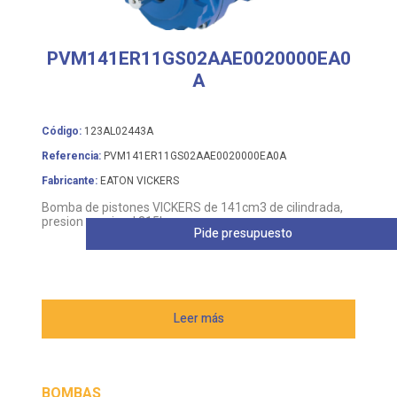
PVM141ER11GS02AAE0020000EA0
A
Código:
123AL02443A
Referencia:
PVM141ER11GS02AAE0020000EA0A
Fabricante:
EATON VICKERS
Bomba de pistones VICKERS de 141cm3 de cilindrada,
presion nomimal 315bar
Pide presupuesto
Leer más
BOMBAS