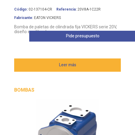
Código:
02-137104-CR
Referencia:
20V8A-1C22R
Fabricante:
EATON VICKERS
Bomba de paletas de cilindrada fija VICKERS serie 20V,
diseño equilibrado
Pide presupuesto
Leer más
BOMBAS