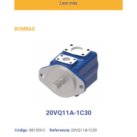
Leer más
BOMBAS
20VQ11A-1C30
Código:
981309-C
Referencia:
20VQ11A-1C30