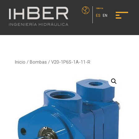
Idioma
ES
EN
Inicio
/
Bombas
/ V20-1P6S-1A-11-R