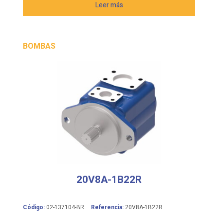
Leer más
BOMBAS
20V8A-1B22R
Código:
02-137104-BR
Referencia:
20V8A-1B22R