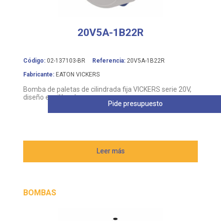
20V5A-1B22R
Código:
02-137103-BR
Referencia:
20V5A-1B22R
Fabricante:
EATON VICKERS
Bomba de paletas de cilindrada fija VICKERS serie 20V,
diseño equilibrado
Pide presupuesto
Leer más
BOMBAS