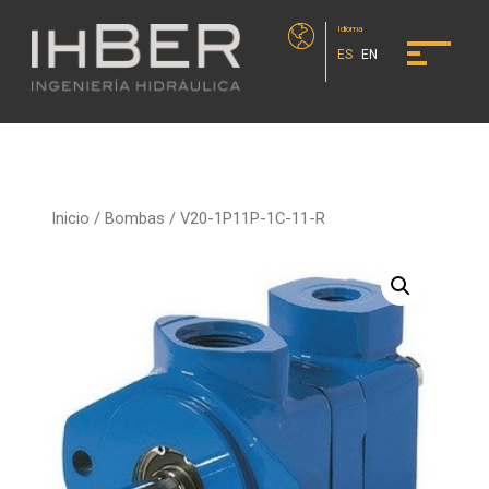
Idioma
ES
EN
Inicio
/
Bombas
/ V20-1P11P-1C-11-R