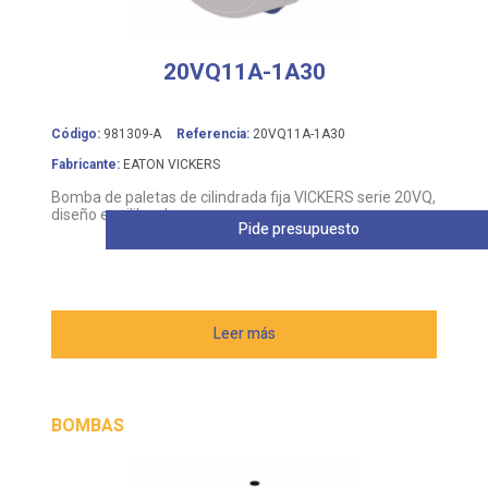
20VQ11A-1A30
Código:
981309-A
Referencia:
20VQ11A-1A30
Fabricante:
EATON VICKERS
Bomba de paletas de cilindrada fija VICKERS serie 20VQ,
diseño equilibrado
Pide presupuesto
Leer más
BOMBAS