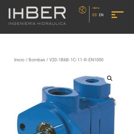
Idioma
ES
EN
Inicio
/
Bombas
/ V20-1B6B-1C-11-R-EN1000