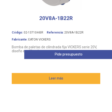
20V8A-1B22R
Código:
02-137104-BR
Referencia:
20V8A-1B22R
Fabricante:
EATON VICKERS
Bomba de paletas de cilindrada fija VICKERS serie 20V,
diseño equilibrado
Pide presupuesto
Leer más