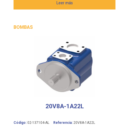
Leer más
BOMBAS
20V8A-1A22L
Código:
02-137104-AL
Referencia:
20V8A-1A22L