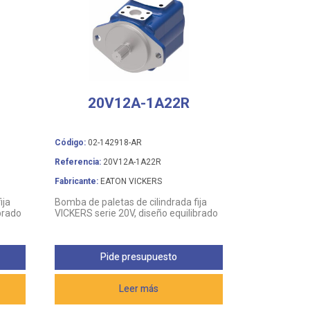
20V12A-1A22R
Código:
02-142918-AR
Referencia:
20V12A-1A22R
Fabricante:
EATON VICKERS
ija
Bomba de paletas de cilindrada fija
brado
VICKERS serie 20V, diseño equilibrado
Pide presupuesto
Leer más