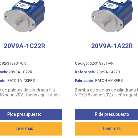
20V9A-1C22R
20V9A-1A22R
:
02-318901-CR
Código:
02-318901-AR
ncia:
20V9A-1C22R
Referencia:
20V9A-1A22R
nte:
EATON VICKERS
Fabricante:
EATON VICKERS
de paletas de cilindrada fija
Bomba de paletas de cilindrada f
S serie 20V, diseño equilibrado
VICKERS serie 20V, diseño equili
Pide presupuesto
Pide presupuesto
Leer más
Leer más