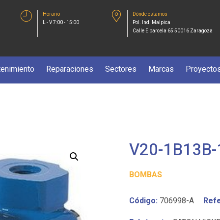
Horario
Dónde estamos
L - V 7:00 - 15:00
Pol. Ind. Malpica
Calle E parcela 65 50016 Zaragoza
enimiento
Reparaciones
Sectores
Marcas
Proyecto
V20-1B13B-
BOMBAS
Código:
706998-A
Refe