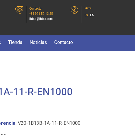
Idioma
Contacto
+34 976 57 13 25
ES
EN
ihber@ihber.com
s
Tienda
Noticias
Contacto
1A-11-R-EN1000
rencia:
V20-1B13B-1A-11-R-EN1000