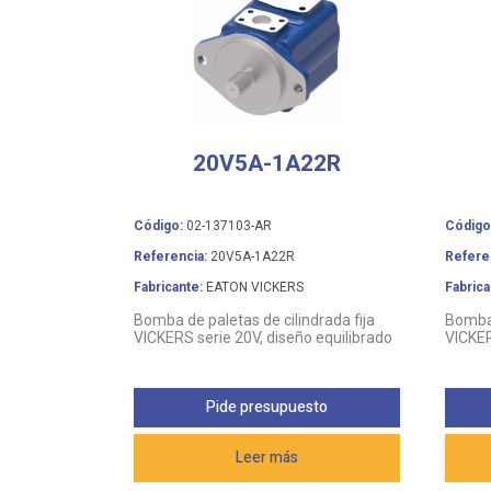
20V5A-1A22R
Código:
02-137103-AR
Código
Referencia:
20V5A-1A22R
Refere
Fabricante:
EATON VICKERS
Fabrica
Bomba de paletas de cilindrada fija
Bomba 
VICKERS serie 20V, diseño equilibrado
VICKER
Pide presupuesto
Leer más