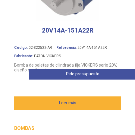
20V14A-151A22R
Código:
02-322522-AR
Referencia:
20V14A-151A22R
Fabricante:
EATON VICKERS
Bomba de paletas de cilindrada fija VICKERS serie 20V,
diseño equilibrado
Pide presupuesto
Leer más
BOMBAS