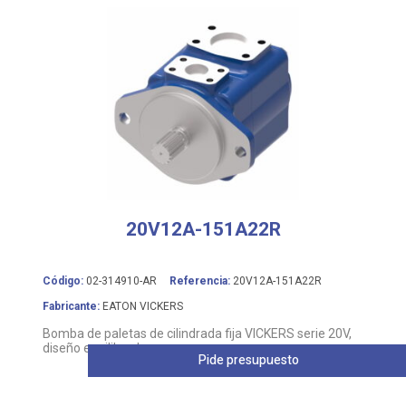
20V12A-151A22R
Código:
02-314910-AR
Referencia:
20V12A-151A22R
Fabricante:
EATON VICKERS
Bomba de paletas de cilindrada fija VICKERS serie 20V,
diseño equilibrado
Pide presupuesto