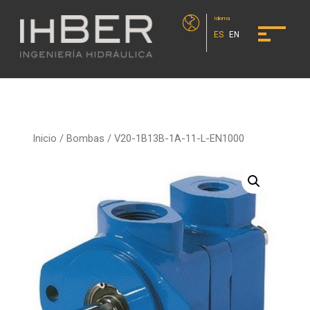
Idioma
ES
EN
Inicio
/
Bombas
/ V20-1B13B-1A-11-L-EN1000