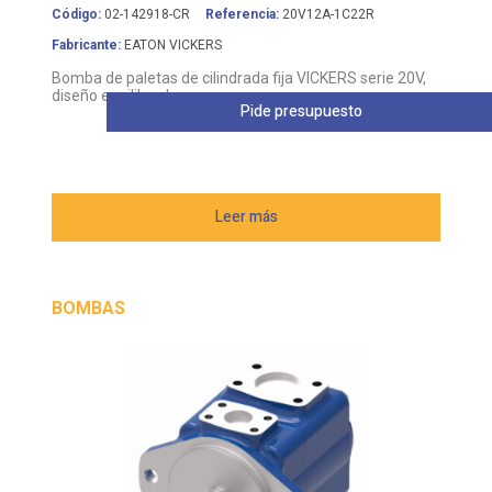
Código:
02-142918-CR
Referencia:
20V12A-1C22R
Fabricante:
EATON VICKERS
Bomba de paletas de cilindrada fija VICKERS serie 20V,
diseño equilibrado
Pide presupuesto
Leer más
BOMBAS