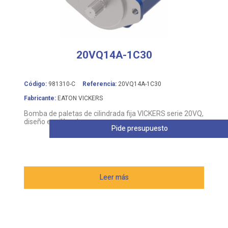
20VQ14A-1C30
Código:
981310-C
Referencia:
20VQ14A-1C30
Fabricante:
EATON VICKERS
Bomba de paletas de cilindrada fija VICKERS serie 20VQ,
diseño equilibrado
Pide presupuesto
Leer más