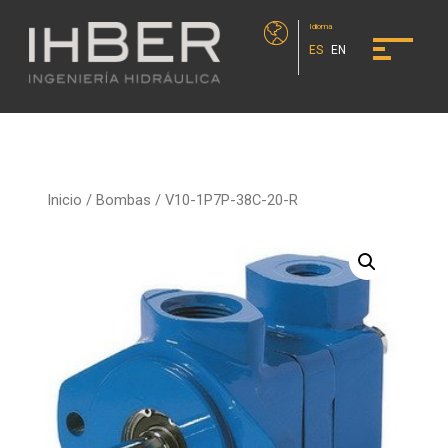
Idioma
ES
EN
Inicio
/
Bombas
/ V10-1P7P-38C-20-R