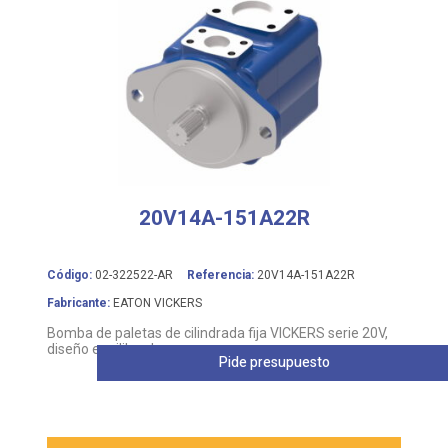
20V14A-151A22R
Código:
02-322522-AR
Referencia:
20V14A-151A22R
Fabricante:
EATON VICKERS
Bomba de paletas de cilindrada fija VICKERS serie 20V,
diseño equilibrado
Pide presupuesto