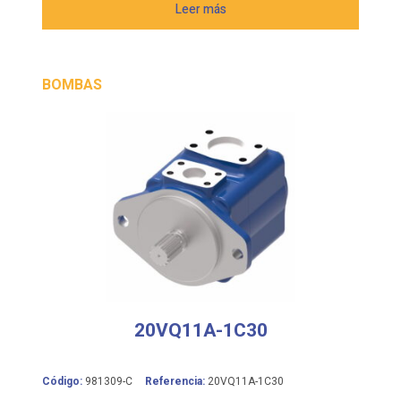
Leer más
BOMBAS
20VQ11A-1C30
Código:
981309-C
Referencia:
20VQ11A-1C30