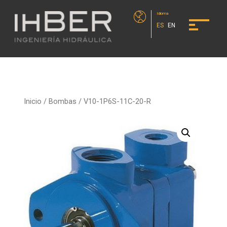
Idioma
ES
EN
Inicio
/
Bombas
/ V10-1P6S-11C-20-R