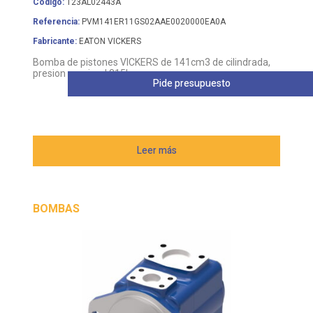
Código:
123AL02443A
Referencia:
PVM141ER11GS02AAE0020000EA0A
Fabricante:
EATON VICKERS
Bomba de pistones VICKERS de 141cm3 de cilindrada,
presion nomimal 315bar
Pide presupuesto
Leer más
BOMBAS