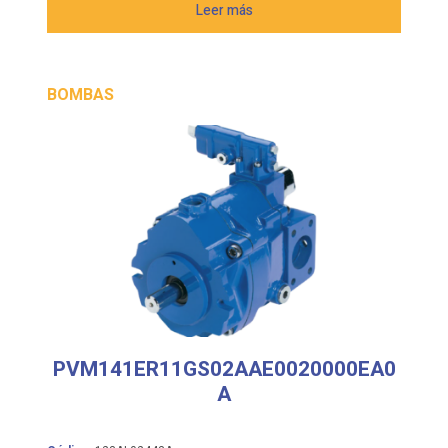
Leer más
BOMBAS
PVM141ER11GS02AAE0020000EA0
A