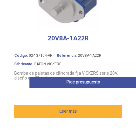
20V8A-1A22R
Código:
02-137104-AR
Referencia:
20V8A-1A22R
Fabricante:
EATON VICKERS
Bomba de paletas de cilindrada fija VICKERS serie 20V,
diseño equilibrado
Pide presupuesto
Leer más