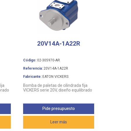
20V14A-1A22R
Código:
02-305970-AR
Referencia:
20V14A-1A22R
Fabricante:
EATON VICKERS
ija
Bomba de paletas de cilindrada fija
brado
VICKERS serie 20V, diseño equilibrado
Pide presupuesto
Leer más