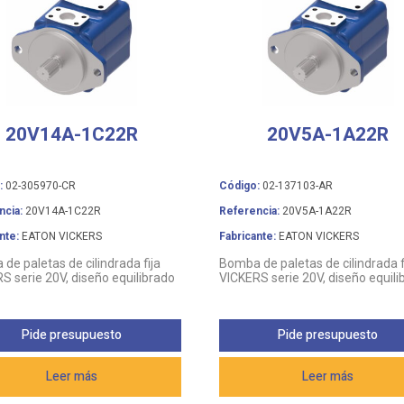
20V14A-1C22R
20V5A-1A22R
:
02-305970-CR
Código:
02-137103-AR
ncia:
20V14A-1C22R
Referencia:
20V5A-1A22R
nte:
EATON VICKERS
Fabricante:
EATON VICKERS
de paletas de cilindrada fija
Bomba de paletas de cilindrada f
S serie 20V, diseño equilibrado
VICKERS serie 20V, diseño equili
Pide presupuesto
Pide presupuesto
Leer más
Leer más