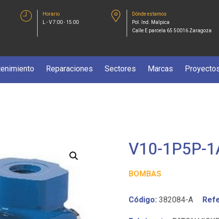
Horario
Dónde estamos
L - V 7:00 - 15:00
Pol. Ind. Malpica
Calle E parcela 65 50016 Zaragoza
enimiento
Reparaciones
Sectores
Marcas
Proyecto
V10-1P5P-1
BOMBAS
Código:
382084-A
Refe