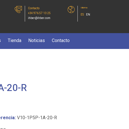
Idioma
Contacto
+34 976 57 13 25
ES
EN
ihber@ihber.com
s
Tienda
Noticias
Contacto
A-20-R
rencia:
V10-1P5P-1A-20-R