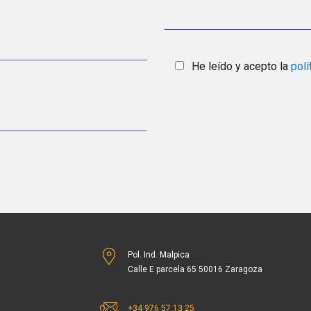
He leído y acepto la
polí
Pol. Ind. Malpica
Calle E parcela 65 50016 Zaragoza
+34 976 57 13 25