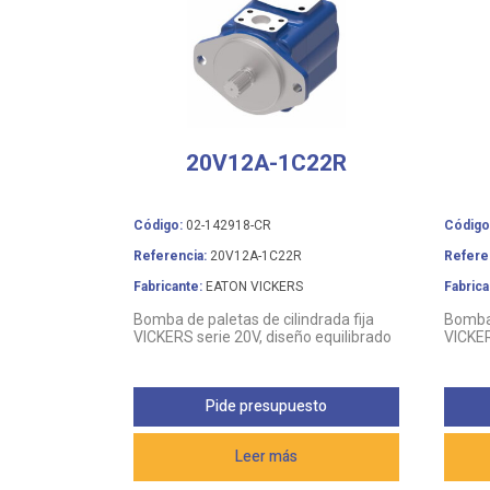
20V12A-1C22R
Código:
02-142918-CR
Código
Referencia:
20V12A-1C22R
Refere
Fabricante:
EATON VICKERS
Fabrica
Bomba de paletas de cilindrada fija
Bomba 
VICKERS serie 20V, diseño equilibrado
VICKER
Pide presupuesto
Leer más