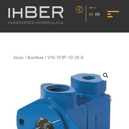
Idioma
ES
EN
Inicio
/
Bombas
/ V10-1P3P-1D-20-R