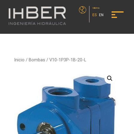
Idioma
ES
EN
Inicio
/
Bombas
/ V10-1P3P-1B-20-L