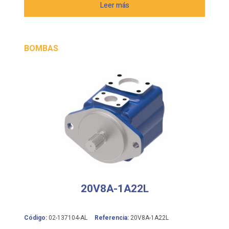
Leer más
BOMBAS
20V8A-1A22L
Código:
02-137104-AL
Referencia:
20V8A-1A22L