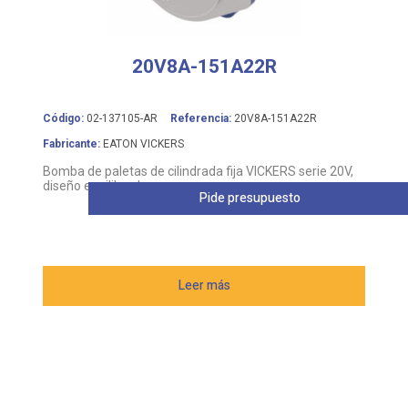
20V8A-151A22R
Código:
02-137105-AR
Referencia:
20V8A-151A22R
Fabricante:
EATON VICKERS
Bomba de paletas de cilindrada fija VICKERS serie 20V,
diseño equilibrado
Pide presupuesto
Leer más