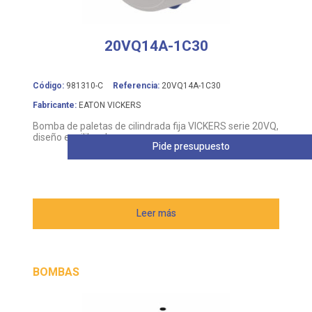
20VQ14A-1C30
Código:
981310-C
Referencia:
20VQ14A-1C30
Fabricante:
EATON VICKERS
Bomba de paletas de cilindrada fija VICKERS serie 20VQ,
diseño equilibrado
Pide presupuesto
Leer más
BOMBAS