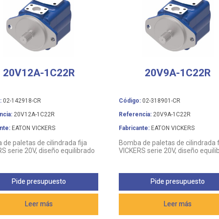
20V12A-1C22R
20V9A-1C22R
:
02-142918-CR
Código:
02-318901-CR
ncia:
20V12A-1C22R
Referencia:
20V9A-1C22R
nte:
EATON VICKERS
Fabricante:
EATON VICKERS
de paletas de cilindrada fija
Bomba de paletas de cilindrada f
S serie 20V, diseño equilibrado
VICKERS serie 20V, diseño equili
Pide presupuesto
Pide presupuesto
Leer más
Leer más