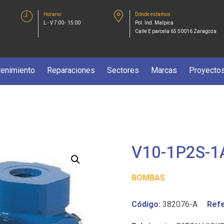
Horario
Dónde estamos
L - V 7:00 - 15:00
Pol. Ind. Malpica
Calle E parcela 65 50016 Zaragoza
enimiento
Reparaciones
Sectores
Marcas
Proyecto
V10-1P2S-1
BOMBAS
Código:
382076-A
Refe