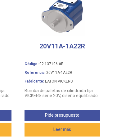
20V11A-1A22R
Código:
02-137106-AR
Referencia:
20V11A-1A22R
Fabricante:
EATON VICKERS
ija
Bomba de paletas de cilindrada fija
brado
VICKERS serie 20V, diseño equilibrado
Pide presupuesto
Leer más