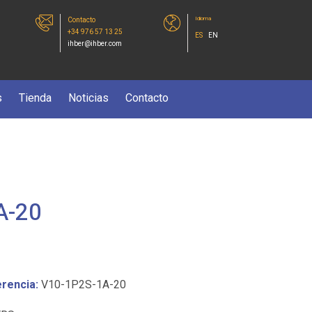
Idioma
Contacto
+34 976 57 13 25
ES
EN
ihber@ihber.com
s
Tienda
Noticias
Contacto
A-20
rencia:
V10-1P2S-1A-20