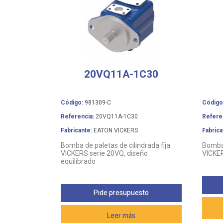
20VQ11A-1C30
Código:
981309-C
Código
Referencia:
20VQ11A-1C30
Refere
Fabricante:
EATON VICKERS
Fabrica
Bomba de paletas de cilindrada fija
Bomba 
VICKERS serie 20VQ, diseño
VICKER
equilibrado
Pide presupuesto
Leer más