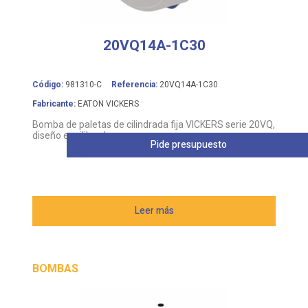
20VQ14A-1C30
Código:
981310-C
Referencia:
20VQ14A-1C30
Fabricante:
EATON VICKERS
Bomba de paletas de cilindrada fija VICKERS serie 20VQ,
diseño equilibrado
Pide presupuesto
Leer más
BOMBAS