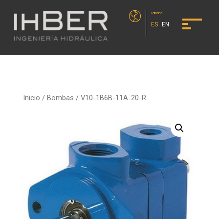
Idioma
ES
EN
Inicio
/
Bombas
/ V10-1B6B-11A-20-R