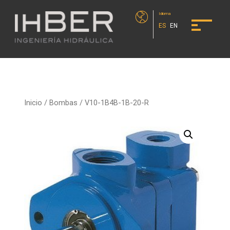
Idioma
ES
EN
Inicio
/
Bombas
/ V10-1B4B-1B-20-R