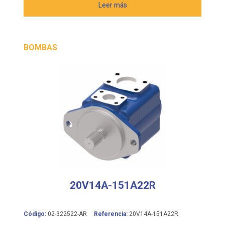
Leer más
BOMBAS
20V14A-151A22R
Código:
02-322522-AR
Referencia:
20V14A-151A22R