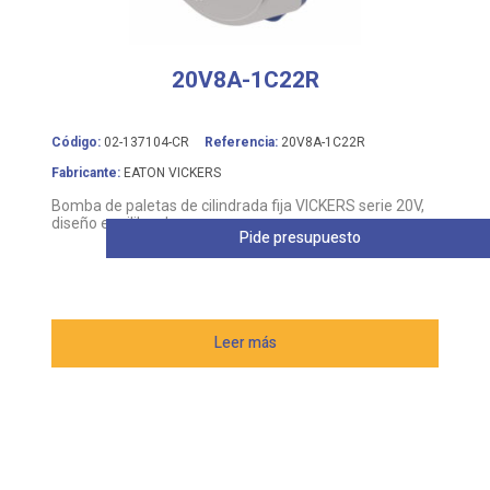
20V8A-1C22R
Código:
02-137104-CR
Referencia:
20V8A-1C22R
Fabricante:
EATON VICKERS
Bomba de paletas de cilindrada fija VICKERS serie 20V,
diseño equilibrado
Pide presupuesto
Leer más