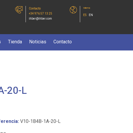
Idioma
Contacto
+34 976 57 13 25
ES
EN
ihber@ihber.com
s
Tienda
Noticias
Contacto
A-20-L
erencia:
V10-1B4B-1A-20-L