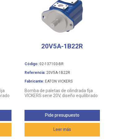
20V5A-1B22R
Código:
02-137103-BR
Referencia:
20V5A-1B22R
Fabricante:
EATON VICKERS
ija
Bomba de paletas de cilindrada fija
brado
VICKERS serie 20V, diseño equilibrado
Pide presupuesto
Leer más