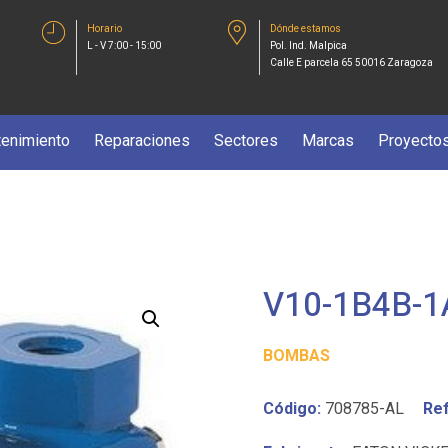
Horario
Dónde estamos
L - V 7:00 - 15:00
Pol. Ind. Malpica
Calle E parcela 65 50016 Zaragoza
enimiento
Reparaciones
Sectores
Marcas
Proyecto
V10-1B4B-1
BOMBAS
Código:
708785-AL
Ref