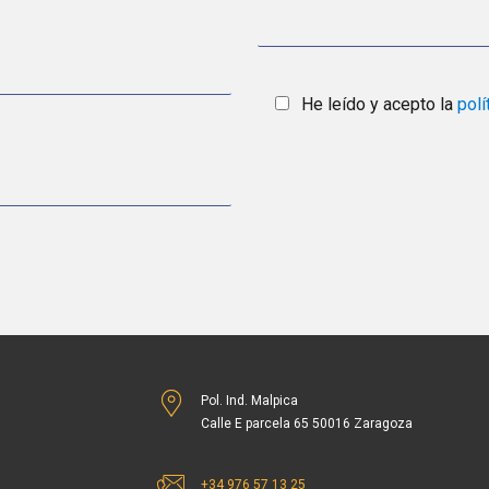
He leído y acepto la
polí
Pol. Ind. Malpica
Calle E parcela 65 50016 Zaragoza
+34 976 57 13 25