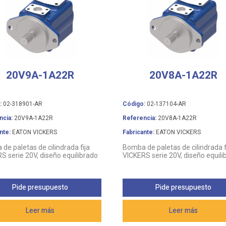
20V9A-1A22R
20V8A-1A22R
:
02-318901-AR
Código:
02-137104-AR
ncia:
20V9A-1A22R
Referencia:
20V8A-1A22R
nte:
EATON VICKERS
Fabricante:
EATON VICKERS
de paletas de cilindrada fija
Bomba de paletas de cilindrada f
S serie 20V, diseño equilibrado
VICKERS serie 20V, diseño equili
Pide presupuesto
Pide presupuesto
Leer más
Leer más