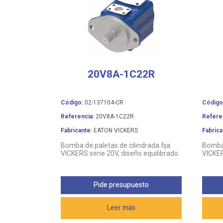
20V8A-1C22R
Código:
02-137104-CR
Código
Referencia:
20V8A-1C22R
Refere
Fabricante:
EATON VICKERS
Fabrica
Bomba de paletas de cilindrada fija
Bomba 
VICKERS serie 20V, diseño equilibrado
VICKER
Pide presupuesto
Leer más