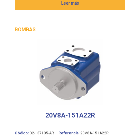
Leer más
BOMBAS
20V8A-151A22R
Código:
02-137105-AR
Referencia:
20V8A-151A22R