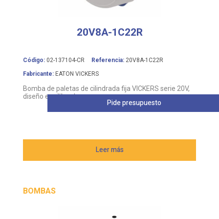
20V8A-1C22R
Código:
02-137104-CR
Referencia:
20V8A-1C22R
Fabricante:
EATON VICKERS
Bomba de paletas de cilindrada fija VICKERS serie 20V,
diseño equilibrado
Pide presupuesto
Leer más
BOMBAS