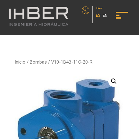
Idioma
ES
EN
Inicio
/
Bombas
/ V10-1B4B-11C-20-R