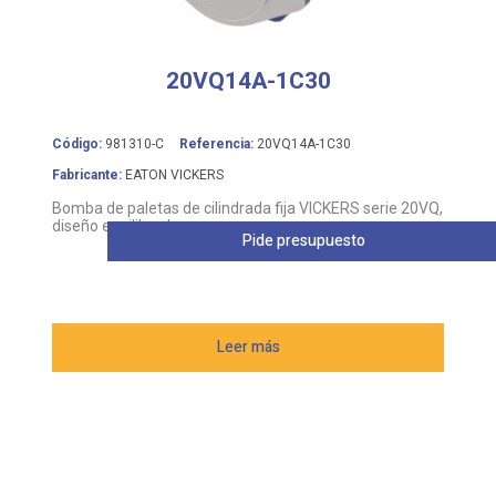
20VQ14A-1C30
Código:
981310-C
Referencia:
20VQ14A-1C30
Fabricante:
EATON VICKERS
Bomba de paletas de cilindrada fija VICKERS serie 20VQ,
diseño equilibrado
Pide presupuesto
Leer más