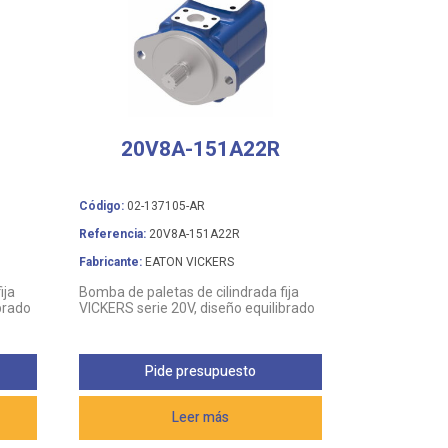
20V8A-151A22R
Código:
02-137105-AR
Referencia:
20V8A-151A22R
Fabricante:
EATON VICKERS
ija
Bomba de paletas de cilindrada fija
brado
VICKERS serie 20V, diseño equilibrado
Pide presupuesto
Leer más