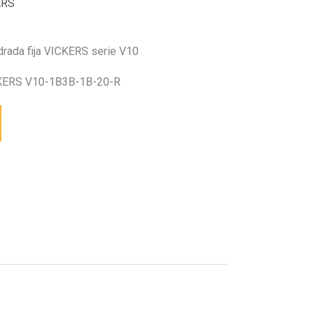
ERS
drada fija VICKERS serie V10
ERS V10-1B3B-1B-20-R