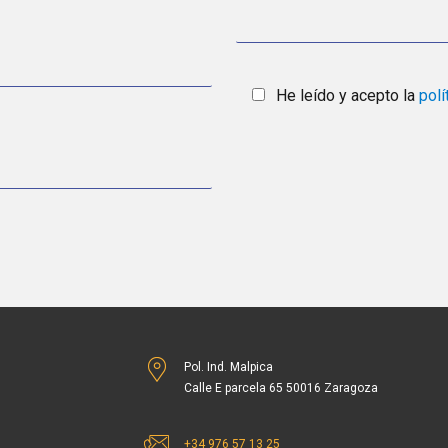
He leído y acepto la
polí
Pol. Ind. Malpica
Calle E parcela 65 50016 Zaragoza
+34 976 57 13 25