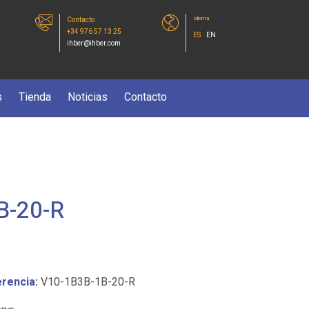
Idioma
Contacto
+34 976 57 13 25
ES
EN
ihber@ihber.com
s
Tienda
Noticias
Contacto
B-20-R
rencia:
V10-1B3B-1B-20-R