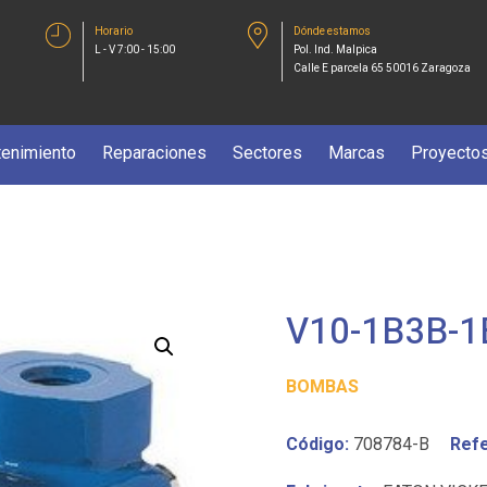
Horario
Dónde estamos
L - V 7:00 - 15:00
Pol. Ind. Malpica
Calle E parcela 65 50016 Zaragoza
enimiento
Reparaciones
Sectores
Marcas
Proyecto
V10-1B3B-1
BOMBAS
Código:
708784-B
Refe