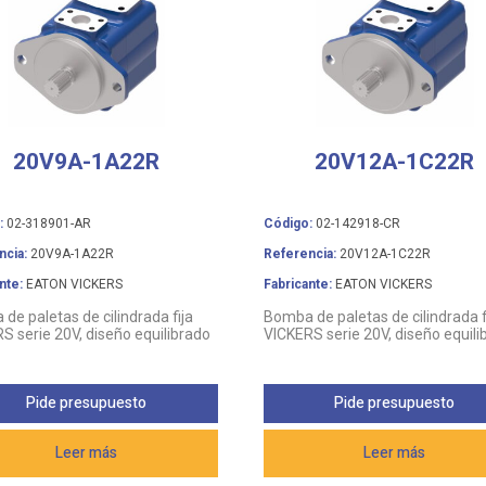
20V9A-1A22R
20V12A-1C22R
:
02-318901-AR
Código:
02-142918-CR
ncia:
20V9A-1A22R
Referencia:
20V12A-1C22R
nte:
EATON VICKERS
Fabricante:
EATON VICKERS
de paletas de cilindrada fija
Bomba de paletas de cilindrada f
S serie 20V, diseño equilibrado
VICKERS serie 20V, diseño equili
Pide presupuesto
Pide presupuesto
Leer más
Leer más