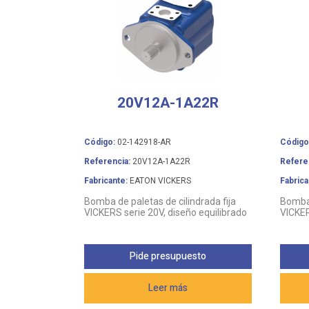
20V12A-1A22R
Código:
02-142918-AR
Código
Referencia:
20V12A-1A22R
Refere
Fabricante:
EATON VICKERS
Fabrica
Bomba de paletas de cilindrada fija
Bomba 
VICKERS serie 20V, diseño equilibrado
VICKER
Pide presupuesto
Leer más