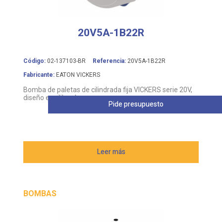
20V5A-1B22R
Código:
02-137103-BR
Referencia:
20V5A-1B22R
Fabricante:
EATON VICKERS
Bomba de paletas de cilindrada fija VICKERS serie 20V,
diseño equilibrado
Pide presupuesto
Leer más
BOMBAS