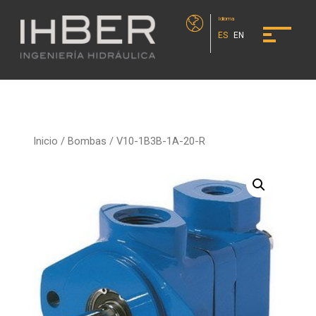
Idioma
ES
EN
Inicio
/
Bombas
/ V10-1B3B-1A-20-R