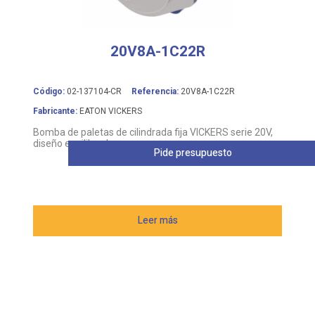
20V8A-1C22R
Código:
02-137104-CR
Referencia:
20V8A-1C22R
Fabricante:
EATON VICKERS
Bomba de paletas de cilindrada fija VICKERS serie 20V,
diseño equilibrado
Pide presupuesto
Leer más